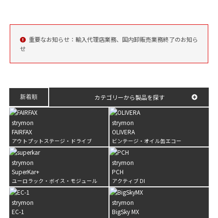
重要なお知らせ：輸入代理店業務、国内卸販売業務終了のお知ら
せ
SuperKar+
32 Voice String Synthesis
カテゴリーから製品を探す
新着順
strymon
strymon
FAIRFAX
OLIVERA
アウトプットステージ・ドライブ
ビンテージ・オイル缶エコー
strymon
strymon
SuperKar+
PCH
ユーロラック・ボイス・モジュール
アクティブ DI
strymon
strymon
PCH
Stereo Active DI
EC-1
BigSky MX