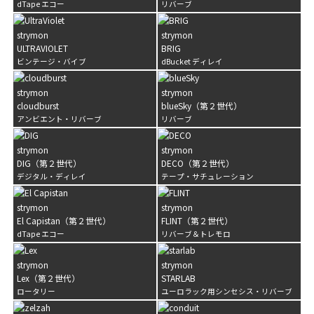
dTape エコー
リバーブ
strymon
strymon
ULTRAVIOLET
BRIG
ビンテージ・バイブ
dBucket ディレイ
strymon
strymon
cloudburst
blueSky（第２世代）
アンビエント・リバーブ
リバーブ
strymon
strymon
DIG（第２世代）
DECO（第２世代）
デジタル・ディレイ
テープ・サチュレーション
strymon
strymon
EC-1
dTape echo
El Capistan（第２世代）
FLINT（第２世代）
dTape エコー
リバーブ＆トレモロ
strymon
strymon
Lex（第２世代）
STARLAB
ロータリー
ユーロラック用シンセシス・リバーブ