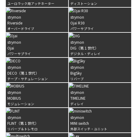
ユーロラック用アッテネーター
ディストーション
strymon
strymon
Riverside
Ojai R30
オーバードライブ
パワーサプライ
strymon
strymon
Ojai
DIG（第１世代）
パワーサプライ
デジタル・ディレイ
strymon
strymon
DECO（第１世代）
BigSky
テープ・サチュレーション
リバーブ
strymon
strymon
MOBIUS
TIMELINE
モジュレーション
ディレイ
strymon
strymon
FLINT（第１世代）
MINI switch
リバーブ＆トレモロ
外部スイッチ・ユニット