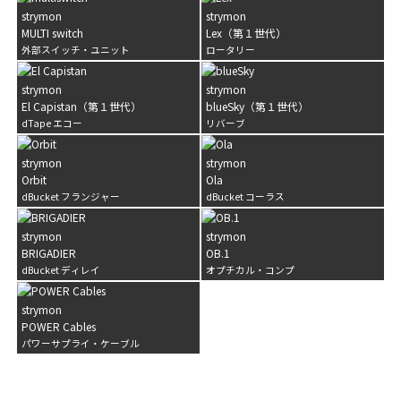
strymon
strymon
MULTI switch
Lex（第１世代）
外部スイッチ・ユニット
ロータリー
strymon
strymon
El Capistan（第１世代）
blueSky（第１世代）
dTape エコー
リバーブ
strymon
strymon
Orbit
Ola
dBucket フランジャー
dBucket コーラス
strymon
strymon
BRIGADIER
OB.1
dBucket ディレイ
オプチカル・コンプ
strymon
POWER Cables
パワーサプライ・ケーブル