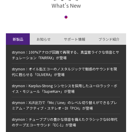
What's New
新製品
お知らせ
サポート情報
ブランド紹介
strymon：100%アナログ回路で再現する、真空管ライクな倍音とサ
チュレーション「FAIRFAX」が登場
strymon：オイル缶エコーのノスタルジックで魅惑のサウンドを現
OLIVERA
vintage oil can echo
代に甦らせる「OLIVERA」が登場
strymon：Karplus-Strong シンセシスを採用したユーロラック・ボ
イス・モジュール「SuperKar+」が登場
strymon：XLR出力で「Mic / Line」のレベル切り替えができるプレ
ミアム・アクティブ・ステレオ・DI「PCH」が登場
strymon：チューブプリの豊かな倍音を備えたクラシックな60年代
のテープエコーサウンド「EC-1」が登場