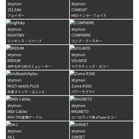
strymon
strymon
ZELZAH
CONDUIT
フェイザー
MIDI インターフェイス
strymon
strymon
NIGHTSKY
COMPADRE
シンセシス・リバーブ
コンプ・ブースター
BigSky MX
Reverb Machine
strymon
strymon
IRIDIUM
VOLANTE
AMP & IR CAB エミュレーター
マグネティック・エコー
strymon
strymon
MULTI switch PLUS
Zuma R300
外部スイッチ・ユニット
パワーサプライ
strymon
strymon
MIDI Cables
MAGNETO
MIDI-TRS変換ケーブル
ユーロラック用 dTape エコー
strymon
strymon
AA.1
SUNSET