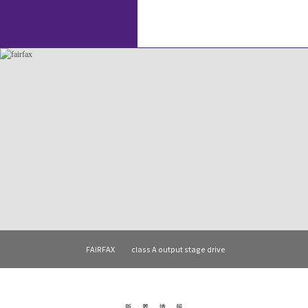
FAIRFAX
class A output stage drive
新着情報