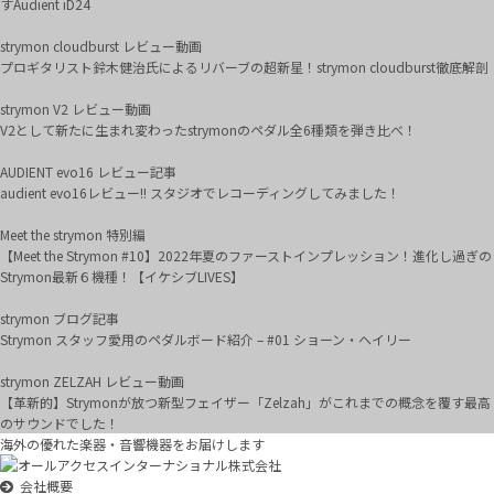
すAudient iD24
strymon cloudburst レビュー動画
プロギタリスト鈴木健治氏によるリバーブの超新星！strymon cloudburst徹底解剖
strymon V2 レビュー動画
V2として新たに生まれ変わったstrymonのペダル全6種類を弾き比べ！
AUDIENT evo16 レビュー記事
audient evo16レビュー!! スタジオでレコーディングしてみました！
Meet the strymon 特別編
【Meet the Strymon #10】2022年夏のファーストインプレッション！進化し過ぎの
Strymon最新６機種！【イケシブLIVES】
strymon ブログ記事
Strymon スタッフ愛用のペダルボード紹介 – #01 ショーン・ヘイリー
strymon ZELZAH レビュー動画
【革新的】Strymonが放つ新型フェイザー「Zelzah」がこれまでの概念を覆す最高
のサウンドでした！
海外の優れた楽器・音響機器をお届けします
会社概要