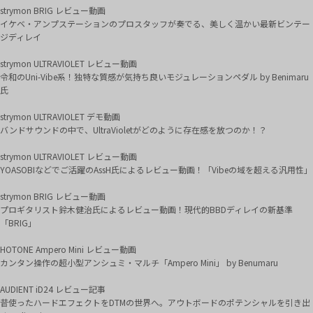
strymon BRIG レビュー動画
イケベ・アンプステーションのプロスタッフが奏でる、美しく温かい最新ビンテー
ジディレイ
strymon ULTRAVIOLET レビュー動画
令和のUni-Vibe系！独特な質感が気持ち良いモジュレーションペダル by Benimaru
氏
strymon ULTRAVIOLET デモ動画
バンドサウンドの中で、UltraVioletがどのように存在感を放つのか！？
strymon ULTRAVIOLET レビュー動画
YOASOBIなどでご活躍のAssH氏によるレビュー動画！「Vibeの域を超える汎用性」
strymon BRIG レビュー動画
プロギタリスト鈴木健治氏によるレビュー動画！現代的BBDディレイの新基準
「BRIG」
HOTONE Ampero Mini レビュー動画
カンタン操作の超小型アンシュミ・マルチ「Ampero Mini」 by Benumaru
AUDIENT iD24 レビュー記事
昔使ったハードエフェクトをDTMの世界へ。アウトボードのポテンシャルを引き出