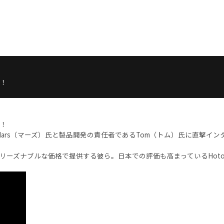
ー！
ー！
Mars（マーズ）氏と製品開発の責任者であるTom（トム）氏に直撃イン
リーズナブルな価格で提供する彼ら。日本での評価も高まっているHot