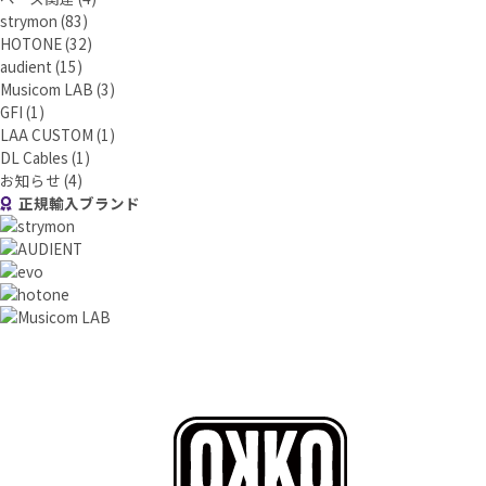
strymon
(83)
HOTONE
(32)
audient
(15)
Musicom LAB
(3)
GFI
(1)
LAA CUSTOM
(1)
DL Cables
(1)
お知らせ
(4)
正規輸入ブランド