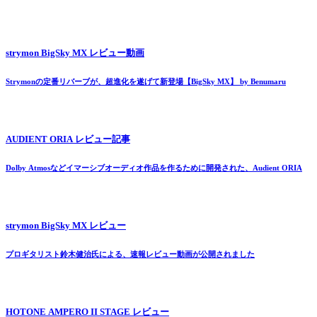
strymon BigSky MX レビュー動画
Strymonの定番リバーブが、超進化を遂げて新登場【BigSky MX】 by Benumaru
AUDIENT ORIA レビュー記事
Dolby Atmosなどイマーシブオーディオ作品を作るために開発された、Audient ORIA
strymon BigSky MX レビュー
プロギタリスト鈴木健治氏による、速報レビュー動画が公開されました
HOTONE AMPERO II STAGE レビュー