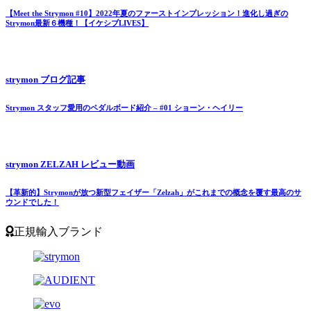
【Meet the Strymon #10】2022年夏のファーストインプレッション！進化し過ぎの
Strymon最新６機種！【イケシブLIVES】
strymon ブログ記事
Strymon スタッフ愛用のペダルボード紹介 – #01 ショーン・ヘイリー
strymon ZELZAH レビュー動画
【革新的】Strymonが放つ新型フェイザー「Zelzah」がこれまでの概念を覆す最高のサ
ウンドでした！
正規輸入ブランド