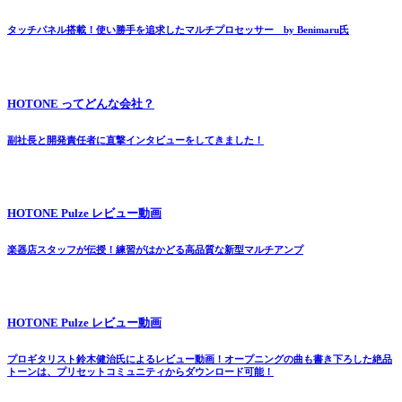
タッチパネル搭載！使い勝手を追求したマルチプロセッサー by Benimaru氏
HOTONE ってどんな会社？
副社長と開発責任者に直撃インタビューをしてきました！
HOTONE Pulze レビュー動画
楽器店スタッフが伝授！練習がはかどる高品質な新型マルチアンプ
HOTONE Pulze レビュー動画
プロギタリスト鈴木健治氏によるレビュー動画！オープニングの曲も書き下ろした絶品
トーンは、プリセットコミュニティからダウンロード可能！