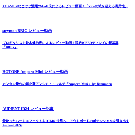
YOASOBIなどでご活躍のAssH氏によるレビュー動画！「Vibeの域を超える汎用性」
strymon BRIG レビュー動画
プロギタリスト鈴木健治氏によるレビュー動画！現代的BBDディレイの新基準
「BRIG」
HOTONE Ampero Mini レビュー動画
カンタン操作の超小型アンシミュ・マルチ「Ampero Mini」 by Benumaru
AUDIENT iD24 レビュー記事
昔使ったハードエフェクトをDTMの世界へ。アウトボードのポテンシャルを引き出す
Audient iD24