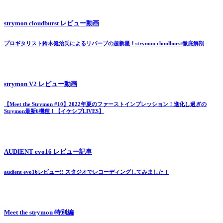
strymon cloudburst レビュー動画
プロギタリスト鈴木健治氏によるリバーブの超新星！strymon cloudburst徹底解剖
strymon V2 レビュー動画
【Meet the Strymon #10】2022年夏のファーストインプレッション！進化し過ぎの
Strymon最新6機種！【イケシブLIVES】
AUDIENT evo16 レビュー記事
audient evo16レビュー!! スタジオでレコーディングしてみました！
Meet the strymon 特別編