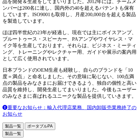
品を開発＆生産をしてまいりました。2012年には、チームメ
ンバーは200名に達し、国内外の40を超えるパテントも保有
しています。ISO9001も取得し、月産200,000台を超える製品
を製造しています。
ほぼ四半世紀の23年が経過し、現在では主にボイスアンプ、
ブルートゥース・スピーカー、PAアンプやワイヤレス・マ
イク等を生産しております。それらは、ビジネス・ミーティ
ング、トレーニングやレクチャー用、ガイドや展示の案内用
として広く使用されています。
日本ブランドのOEM生産も経験し、自らのブランドを「10
度＝満点」と命名しました。その意味に恥じない、100点満
点の製品をみなさまにお届けできるよう、独自の個性と高い
品質を維持し、開発生産してまいりました。今後もユーザー
のみなさまに喜ばれるユニークな製品を提供していきます。
重要なお知らせ：輸入代理店業務、国内卸販売業務終了の
お知らせ
製品一覧
ポータブルPA
製品一覧