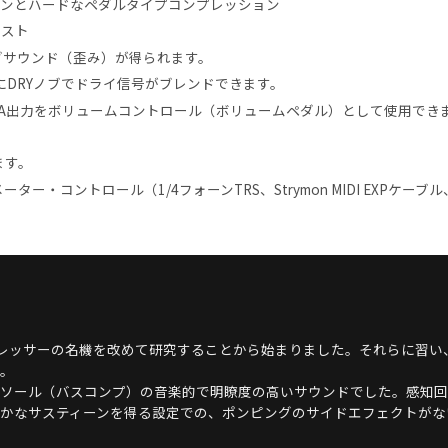
ョンとハードなペダルタイプコンプレッション
ースト
ブサウンド（歪み）が得られます。
DRYノブでドライ信号がブレンドできます。
、VCA出力をボリュームコントロール（ボリュームペダル）として使用でき
。
きます。
・コントロール（1/4フォーンTRS、Strymon MIDI EXPケーブル、
ンプレッサーの名機を改めて研究することから始まりました。それらに習い
。
ソール（バスコンプ）の音楽的で明瞭度の高いサウンドでした。感知回
かなサスティーンを得る設定での、ポンピングのサイドエフェクトがな