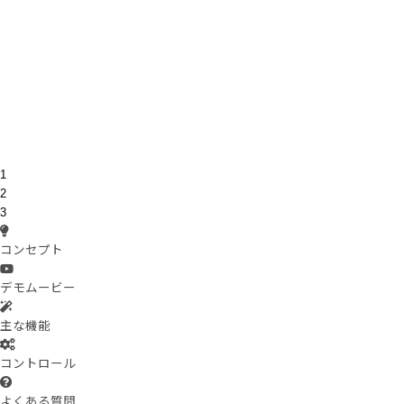
1
2
3
コンセプト
デモムービー
主な機能
コントロール
よくある質問