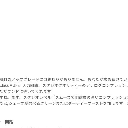
機材のアップグレードには終わりがありません。あなたが求め続けてい
ass A JFET入力回路、スタジオクオリティーのアナログコンプレ
たサウンドに導いてくれます。
すね。まず、スタジオレベル（スムーズで明瞭度の高いコンプレッショ
チでEQシェープが選べるクリーンまたはダーティーブーストを加えます
レッサー回路