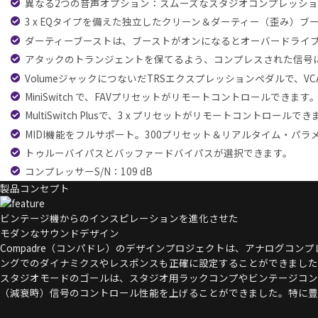
異なる2つの音声オプション：スムーズなスタジオコンプレッシ
3 x EQタイプを備えた独立したクリーン＆ダーティー（歪み）ブ
ダーティーブーストは、ブーストがオンになるとオーバードライ
アタックのトランジェントを保てるよう、コンプレスされた信号に
VolumeジャックにつないだTRSエクスプレッションペダルで
MiniSwitch で、FAVプリセットがリモートコントロールできます
MultiSwitch Plusで、3 x プリセットがリモートコントロールで
MIDI機能をフルサポート。300プリセット＆リアルタイム・パラメーター
トゥルーバイパスとバッファードバイパスが選択できます。
コンプレッサーS/N：109 dB
製品コンセプト
ビンテージ機からのインスピレーションを進化させた
モダンなサウンドデザイン
Compadre（コンパドレ）のデザインプロジェクトは、アナログコ
ングでのダイナミクスやレスポンスも正確に設定することができました
スタジオモードのゴールは、スタジオ用ラックコンプやビンテージコン
（減衰時）信号のコントロール性能を上げることができました。特に豊