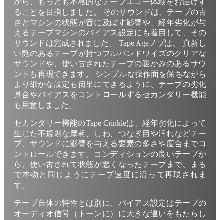
から、もっとも本格的なテープエコー体験をお届けす
ることを目指しました。 そのサウンドは、テープの古
さとマシンの状態が音に及ぼす影響や、経年劣化が与
えるテープマシンのバイアス設定にも着目して、その
サウンドは完成されました。 Tape Ageノブは、 真新し
い艶のあるテープが持つフルバンドワイズのクリアな
サウンドや、使い古されたテープの暖かみのあるサウ
ンドも再現できます。 シンプルな操作面を保ちながら
より細かな設定も簡単にできるように、テープの劣化
具合やバイアスをコントロールするセカンダリー機能
も用意しました。
セカンダリー機能のTape Crinkleは、経年劣化によって
生じた不規則な摩耗、しわ、つなぎ目や汚れなどテー
プ、サウンドに影響を与える要素の多さや度合までコ
ントロールできます。コンディションの良いテープか
ら、使い古されて状態が悪くなったテープまで、まる
で本物と同じようにテープ速度に沿って再現されま
す。
テープ自体の特性とは別に、バイアス設定はテープの
オーディオ信号（トーンに）に大きな違いをもたらし