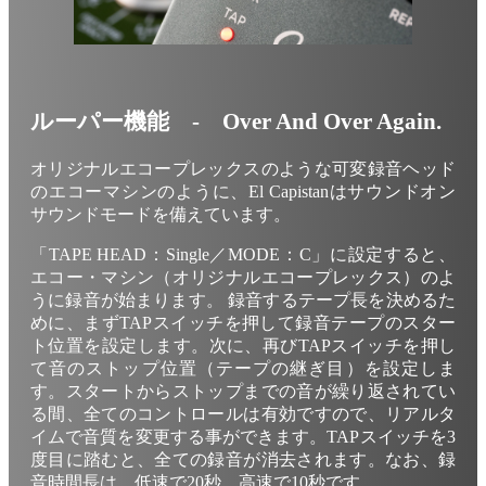
ルーパー機能 - Over And Over Again.
オリジナルエコープレックスのような可変録音ヘッド
のエコーマシンのように、El Capistanはサウンドオン
サウンドモードを備えています。
「TAPE HEAD：Single／MODE：C」に設定すると、
エコー・マシン（オリジナルエコープレックス）のよ
うに録音が始まります。 録音するテープ長を決めるた
めに、まずTAPスイッチを押して録音テープのスター
ト位置を設定します。次に、再びTAPスイッチを押し
て音のストップ位置（テープの継ぎ目）を設定しま
す。スタートからストップまでの音が繰り返されてい
る間、全てのコントロールは有効ですので、リアルタ
イムで音質を変更する事ができます。TAPスイッチを3
度目に踏むと、全ての録音が消去されます。なお、録
音時間長は、低速で20秒、高速で10秒です。