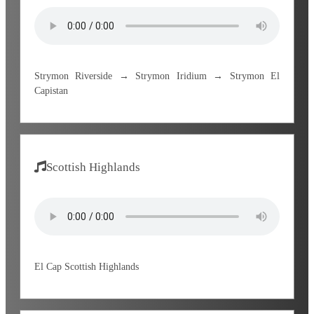
Strymon Riverside → Strymon Iridium → Strymon El
Capistan
Scottish Highlands
El Cap Scottish Highlands