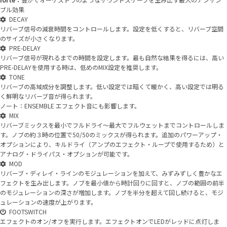
ブル効果
DECAY
リバーブ信号の減衰時間をコントロールします。設定を低くすると、リバーブ空間
のサイズが小さくなります。
PRE-DELAY
リバーブ信号が現れるまでの時間を設定します。最も自然な結果を得るには、高い
PRE-DELAYを使用する時は、低めのMIX設定を推奨します。
TONE
リバーブの高域成分を調整します。低い設定では暗くて暖かく、高い設定では明る
く鮮明なリバーブ音が得られます。
ノート：ENSEMBLE エフェクト音にも影響します。
MIX
リバーブミックスを最小でフルドライ〜最大でフルウェットまでコントロールしま
す。ノブの約３時の位置で50/50のミックスが得られます。追加のパワーアップ・
オプションにより、キルドライ（アンプのエフェクト・ループで使用するため）と
アナログ・ドライパス・オプションが可能です。
MOD
リバーブ・ディレイ・ラインのモジュレーションを加えて、みずみずしく豊かなエ
フェクトを生み出します。ノブを最小値から時計回りに回すと、ノブの範囲の前半
のモジュレーションの深さが増加します。ノブを半分を超えて回し続けると、モジ
ュレーションの速度が上がります。
FOOTSWITCH
エフェクトのオン/オフを実行します。エフェクトオンでLEDがレッドに点灯しま