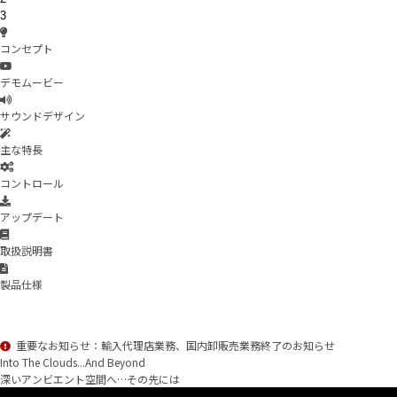
3
コンセプト
デモムービー
サウンドデザイン
主な特長
コントロール
アップデート
取扱説明書
製品仕様
重要なお知らせ：輸入代理店業務、国内卸販売業務終了のお知らせ
Into The Clouds...And Beyond
深いアンビエント空間へ…その先には