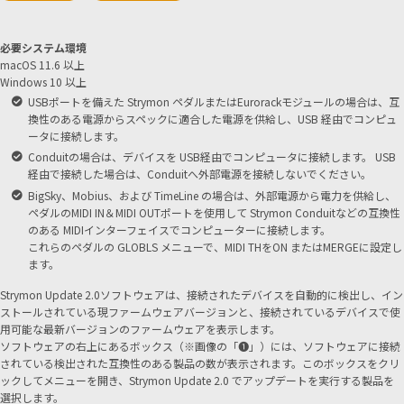
必要システム環境
macOS 11.6 以上
Windows 10 以上
USBポートを備えた Strymon ペダルまたはEurorackモジュールの場合は、互
換性のある電源からスペックに適合した電源を供給し、USB 経由でコンピュ
ータに接続します。
Conduitの場合は、デバイスを USB経由でコンピュータに接続します。 USB
経由で接続した場合は、Conduitへ外部電源を接続しないでください。
BigSky、Mobius、および TimeLine の場合は、外部電源から電力を供給し、
ペダルのMIDI IN＆MIDI OUTポートを使用して Strymon Conduitなどの互換性
のある MIDIインターフェイスでコンピューターに接続します。
これらのペダルの GLOBLS メニューで、MIDI THをON またはMERGEに設定し
ます。
Strymon Update 2.0ソフトウェアは、接続されたデバイスを自動的に検出し、イン
ストールされている現ファームウェアバージョンと、接続されているデバイスで使
用可能な最新バージョンのファームウェアを表示します。
ソフトウェアの右上にあるボックス（※画像の「❶」）には、ソフトウェアに接続
されている検出された互換性のある製品の数が表示されます。このボックスをクリ
ックしてメニューを開き、Strymon Update 2.0 でアップデートを実行する製品を
選択します。