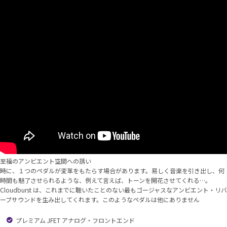
至福のアンビエント空間への誘い
時に、１つのペダルが変革をもたらす場合があります。易しく音楽を引き出し、何
時間も魅了させられるような、例えて言えば、トーンを開花させてくれる…。
Cloudburst は、これまでに聴いたことのない最もゴージャスなアンビエント・リバ
ーブサウンドを生み出してくれます。このようなペダルは他にありません
プレミアム JFET アナログ・フロントエンド