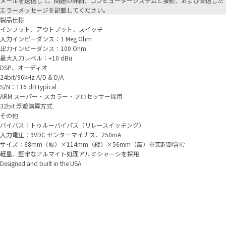
メールを送信して、問題の詳細、コンピューターシステムと接続、および受信した
エラーメッセージを記載してください。
製品仕様
インプット、アウトプット、スイッチ
入力インピーダンス：1 Meg Ohm
出力インピーダンス：100 Ohm
最大入力レベル：+10 dBu
DSP、オーディオ
24bit/96kHz A/D & D/A
S/N：116 dB typical
ARM スーパー・スカラー・プロセッサー採用
32bit 浮遊演算方式
その他
バイパス：トゥルーバイパス（リレースイッチング）
入力電圧：9VDC センターマイナス、250mA
サイズ：68mm（幅）×114mm（縦）×56mm（高）※突起部含む
軽量、堅牢なアルマイト処理アルミシャーシを採用
Designed and built in the USA