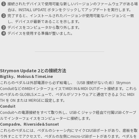
接続されたデバイスで使用可能な新しいバージョンのファームウェアがある場
合は、INSTALL UPDATE ボタンをクリックしてアップデートを実行します。
完了すると、インストールされたバージョンが使用可能なバージョンと一致
し、デバイスが最新であることを示します。
デバイスをコンピュータから取り外します。
デバイスを使用する準備が整いました。
Strymon Update 2との接続方法
BigSky、Mobius＆TimeLine
これらのペダルは外部電源から必ず給電し、（USB 接続がないため）Strymon
ConduitなどのMIDIインターフェイスでMIDI IN＆MIDI OUTポート接続ます。これら
のペダルの GLOBLSメニューで、ペダルがソフトウェアと通信できるように MIDI
TH を ON または MERGEに設定します。
Conduit
Conduitへの電源接続をすべて取り外し、USB-C ジャック経由で付属USB-Cケーブ
ルでインターフェイスをコンピューターに接続します。
Compadre、Riverside＆Sunset
これらのペダルには、ペダルのシャーシ内にマイクロUSBポートがあり、底板を取
り外すことでアクセスで、ペダルの左側にmicro-USBポートがあります。ペダルを