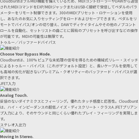
CloudburstはフルMIDI機能を備えているため、MIDIコントローラーやDAWから送信
されたMIDIコマンドをEXP/MIDIジャックまたはUSB-C接続で受信してペダルのパラ
メーターをリモート制御できます。300のMIDIプリセット・ロケーションを使用
し、あなたのお気に入りセッティングをロードおよびセーブできます。ペダルをリ
モートでバイパス/オンの切り替え、DAWでディケイタイムやその他のノブコント
ロールを自動化、セットリストの曲ごとに固有のプリセットを呼び出すなどの操作
が可能です。MIDIの可能性は無限です。
トゥルー／バッファードバイパス
Choose Your Bypass Mode.
Cloudburstは、100% ピュアな未処理の信号を得るための機械式リレー・スイッチ
によるトゥルー・バイパス（これがデフォルト設定）と、長いケーブルを使用して
も高域の劣化が起きないプレミアム・クオリティーのバッファード・バイパスが選
択できます。
JFET入力
Analog Touch.
妥協のないダイナミクスとフィーリング。優れたタッチ感度と応答性。Cloudburst
は、ハイ・インピーダンスの超低ノイズ・ディスクリート・クラスA JFETプリアン
プ入力により、そのサウンドと同じくらい優れたプレイ・フィーリングを実現しま
す。
ステレオ入出力
Moving In Stereo.