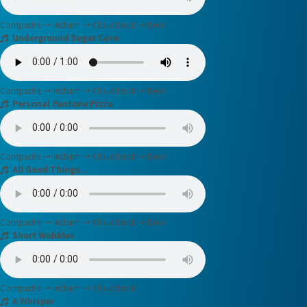
Compadre → Iridium → Cloudburst → Deco
Underground Sugar Cave
Compadre → Iridium → Cloudburst → Deco
Personal Pantone Pizza
Compadre → Iridium → Cloudburst → Deco
All Good Things...
Compadre → Iridium → Cloudburst → Deco
Short Wobbles
Compadre → Iridium → Cloudburst
A Whisper