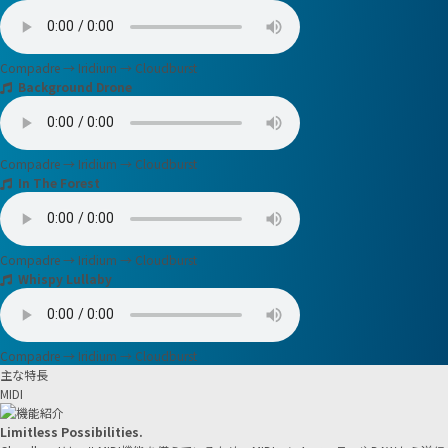
Compadre → Iridium → Cloudburst
Background Drone
Compadre → Iridium → Cloudburst
In The Forest
Compadre → Iridium → Cloudburst
Whispy Lullaby
Compadre → Iridium → Cloudburst
主な特長
MIDI
Limitless Possibilities.