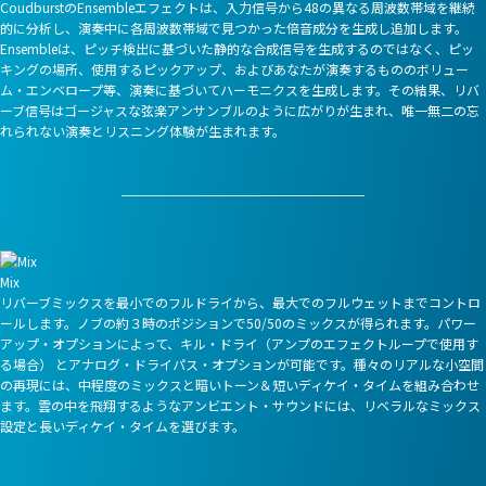
CoudburstのEnsembleエフェクトは、入力信号から48の異なる周波数帯域を継続
的に分析し、演奏中に各周波数帯域で見つかった倍音成分を生成し追加します。
Ensembleは、ピッチ検出に基づいた静的な合成信号を生成するのではなく、ピッ
キングの場所、使用するピックアップ、およびあなたが演奏するもののボリュー
ム・エンベロープ等、演奏に基づいてハーモニクスを生成します。その結果、リバ
ーブ信号はゴージャスな弦楽アンサンブルのように広がりが生まれ、唯一無二の忘
れられない演奏とリスニング体験が生まれます。
Mix
リバーブミックスを最小でのフルドライから、最大でのフルウェットまでコントロ
ールします。ノブの約３時のポジションで50/50のミックスが得られます。パワー
アップ・オプションによって、キル・ドライ（アンプのエフェクトループで使用す
る場合） とアナログ・ドライパス・オプションが可能です。種々のリアルな小空間
の再現には、中程度のミックスと暗いトーン＆短いディケイ・タイムを組み合わせ
ます。雲の中を飛翔するようなアンビエント・サウンドには、リベラルなミックス
設定と長いディケイ・タイムを選びます。