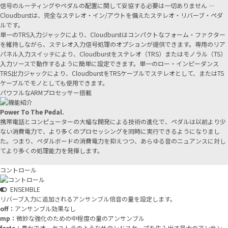
信号のルーティングやペダルの配置に関して妥協する必要は一切ありません —
Cloudburstは、完全なステレオ・イン/アウトを備えたステレオ・リバーブ・ペダ
ルです。
単一のTRS入力ジャックにより、Cloudburstはコンパクトなフォーム・ファクター
を維持しながら、ステレオ入力信号処理のオプションが提供できます。専用のリア
パネル入力スイッチにより、Cloudburstをステレオ（TRS）またはモノラル（TS）
入力ソースで動作するように簡単に設定できます。単一のロー・インピーダンス
TRS出力ジャックにより、CloudburstをTRSケーブルでステレオとして、またはTS
ケーブルでモノとしても使用できます。
パワフルなARMプロセッサー搭載
Power To The Pedal.
携帯電話とコンピューターの大幅な開発による技術の進化で、ペダルは以前より少
ない消費電力で、より多くのプロセッシングを同時に実行できるようになりまし
た。つまり、ペダルボードの消費電力を抑えつつ、あらゆる音のニュアンスに対し
てより多くの処理能力を発揮します。
コントロール
ENSEMBLE
リバーブ入力に追加されるアンサンブル倍音の量を設定します。
off：
アンサンブル効果なし
mp：
微妙な強化のための中程度の量のアンサンブル
forte：
豊かでオーケストラのようなサウンドスケープを生み出す最大のアンサン