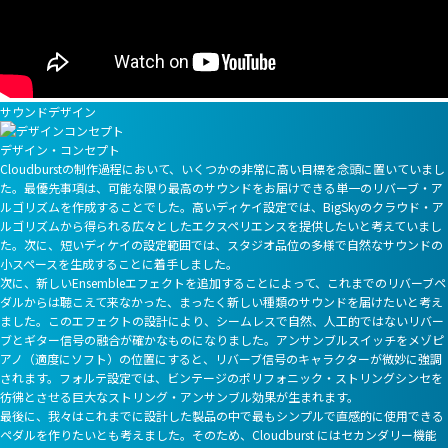
サウンドデザイン
デザイン・コンセプト
Cloudburstの制作過程において、いくつかの非常に高い目標を念頭に置いていまし
た。最優先事項は、可能な限り最高のサウンドをお届けできる単一のリバーブ・ア
ルゴリズムを作成することでした。高いディケイ設定では、BigSkyのクラウド・ア
ルゴリズムから得られる広々としたエクスペリエンスを提供したいと考えていまし
た。次に、短いディケイの設定範囲では、スタジオ品位の多様で自然なサウンドの
小スペースを生成することに着手しました。
次に、新しいEnsembleエフェクトを追加することによって、これまでのリバーブペ
ダルからは聴こえて来なかった、まったく新しい種類のサウンドを届けたいと考え
ました。このエフェクトの設計により、シームレスで自然、人工的ではないリバー
ブとギター信号の融合が確かなものになりました。アンサンブルスイッチをメゾピ
アノ（適度にソフト）の位置にすると、リバーブ信号のキャラクターが微妙に強調
されます。フォルテ設定では、ビンテージのポリフォニック・ストリングシンセを
彷彿とさせる巨大なストリング・アンサンブル効果が生まれます。
最後に、我々はこれまでに設計した製品の中で最もシンプルで直感的に使用できる
ペダルを作りたいとも考えました。そのため、Cloudburst にはセカンダリー機能