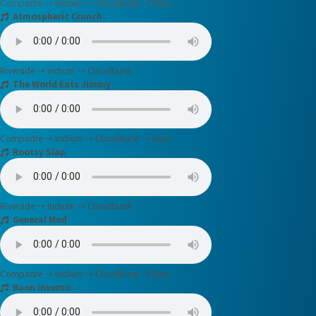
Compadre → Iridium → Cloudburst → Deco
Atmospheric Crunch
Riverside → Iridium → Cloudburst
The World Eats Jimmy
Compadre → Iridium → Cloudburst → Deco
Rootsy Slap
Riverside → Iridium → Cloudburst
General Mod
Compadre → Iridium → Cloudburst → Deco
Buon Inverno