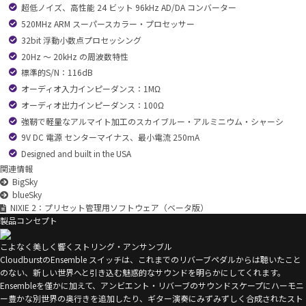
超低ノイズ、高性能 24 ビット 96kHz AD/DA コンバーター
520MHz ARM スーパースカラー・プロセッサー
32bit 浮動小数点プロセッシング
20Hz ～ 20kHz の周波数特性
標準的S/N：116dB
オーディオ入力インピーダンス：1MΩ
オーディオ出力インピーダンス：100Ω
強靭で軽量なアルマイト加工のスカイブルー・アルミニウム・シャーシ
9V DC 電源 センターマイナス、最小電流 250mA
Designed and built in the USA
関連情報
BigSky
blueSky
NIXIE 2：プリセット管理用ソフトウェア（ベータ版）
製品コンセプト
こよなく美しく響くストリング・アンサンブル
CloudburstのEnsemble スイッチは、これまでのリバーブペダルからは聴いたこと
のない、新しい世界へと引き込む魅惑的なサウンドを明らかにしてくれます。
Ensembleを僅かに加えて、アンビエント・リバーブのサウンドスケープにハーモニ
ー豊かな別世界の奥行きを追加したり、ギター演奏にみずみずしく合成されたスト