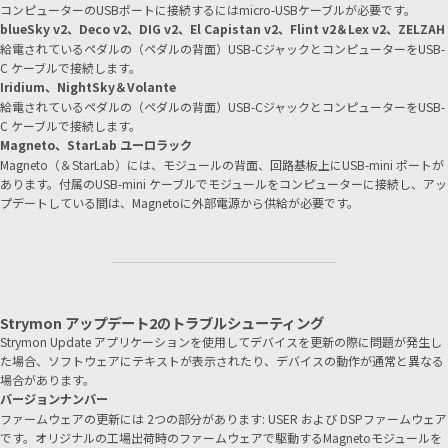
コンピューターのUSBポートに接続するにはmicro-USBケーブルが必要です。
blueSky v2、Deco v2、DIG v2、El Capistan v2、Flint v2＆Lex v2、ZELZAH
給電されているペダルの（ペダルの背面）USB-CジャックとコンピューターをUSB-
C ケーブルで接続します。
Iridium、NightSky＆Volante
給電されているペダルの（ペダルの背面）USB-CジャックとコンピューターをUSB-
C ケーブルで接続します。
Magneto、StarLab ユーロラック
Magneto（＆StarLab）には、モジュールの背面、回路基板上にUSB-mini ポートが
あります。付属のUSB-mini ケーブルでモジュールをコンピューターに接続し、アッ
プデートしている間は、Magnetoに外部電源から供給が必要です。
Strymon アップデート2のトラブルシューティング
Strymon Update アプリケーションを使用してデバイスを更新の際に問題が発生し
た場合、ソフトウェアにテキストが表示されたり、デバイスの動作が通常と異なる
場合があります。
バージョンナンバー
ファームウェアの更新には 2つの部分があります: USER および DSPファームウェア
です。オリジナルの工場出荷時のファームウェアで駆動するMagnetoモジュールを