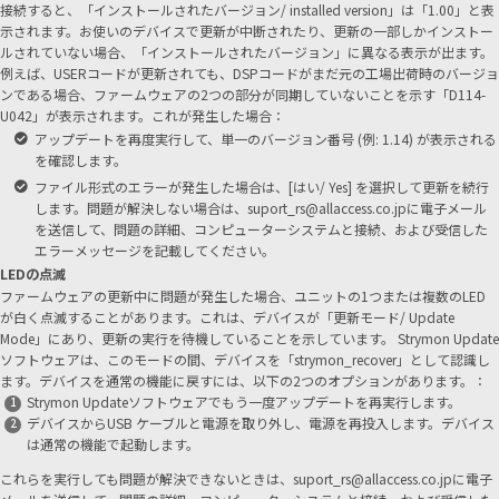
接続すると、「インストールされたバージョン/ installed version」は「1.00」と表
示されます。お使いのデバイスで更新が中断されたり、更新の一部しかインストー
ルされていない場合、「インストールされたバージョン」に異なる表示が出ます。
例えば、USERコードが更新されても、DSPコードがまだ元の工場出荷時のバージョ
ンである場合、ファームウェアの2つの部分が同期していないことを示す「D114-
U042」が表示されます。これが発生した場合：
アップデートを再度実行して、単一のバージョン番号 (例: 1.14) が表示される
を確認します。
ファイル形式のエラーが発生した場合は、[はい/ Yes] を選択して更新を続行
します。問題が解決しない場合は、suport_rs@allaccess.co.jpに電子メール
を送信して、問題の詳細、コンピューターシステムと接続、および受信した
エラーメッセージを記載してください。
LEDの点滅
ファームウェアの更新中に問題が発生した場合、ユニットの1つまたは複数のLED
が白く点滅することがあります。これは、デバイスが「更新モード/ Update
Mode」にあり、更新の実行を待機していることを示しています。 Strymon Update
ソフトウェアは、このモードの間、デバイスを「strymon_recover」として認識し
ます。デバイスを通常の機能に戻すには、以下の2つのオプションがあります。：
Strymon Updateソフトウェアでもう一度アップデートを再実行します。
デバイスからUSB ケーブルと電源を取り外し、電源を再投入します。デバイス
は通常の機能で起動します。
これらを実行しても問題が解決できないときは、
suport_rs@allaccess.co.jp
に電子