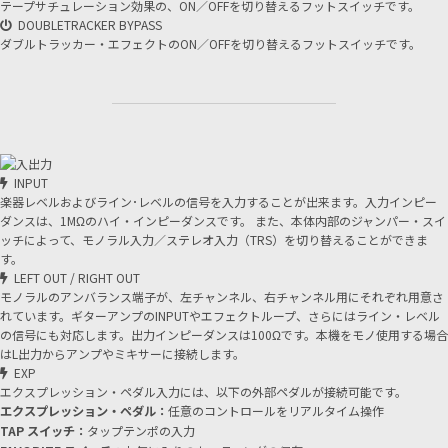
テープサチュレーション効果の、ON／OFFを切り替えるフットスイッチです。
DOUBLETRACKER BYPASS
ダブルトラッカー・エフェクトのON／OFFを切り替えるフットスイッチです。
INPUT
楽器レベルおよびライン･レベルの信号を入力することが出来ます。入力インピー
ダンスは、1MΩのハイ・インピーダンスです。 また、本体内部のジャンパー・スイ
ッチによって、モノラル入力／ステレオ入力（TRS）を切り替えることができま
す。
LEFT OUT / RIGHT OUT
モノラルのアンバランス端子が、左チャンネル、右チャンネル用にそれぞれ用意さ
れています。ギターアンプのINPUTやエフェクトループ、さらにはライン・レベル
の信号にも対応します。出力インピーダンスは100Ωです。本機をモノ使用する場合
はL出力からアンプやミキサーに接続します。
EXP
エクスプレッション・ペダル入力には、以下の外部ペダルが接続可能です。
エクスプレッション・ペダル：
任意のコントロールをリアルタイム操作
TAP スイッチ：
タップテンポの入力