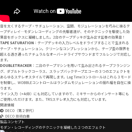
音を太くするテープ・サチュレーション、空間、モジュレーションを巧みに操るテ
ープディレイ…モダンレコーディングの先駆者達が、そのテクニックを駆使した効
果音をボックスに凝縮しました。2台のテープデッキが生み出す圧巻の効果音！
TAPE SATURATION
：テープデッキの入力レベルをドライブすることで生まれる
テープ・サチュレーション。クリーンなコンプレッションから、テープ歪の限界を
超える透き通ったナチュラルなオーバードライブサウンドまでフルレンジで対応し
ます。
DOUBLETRACKER
：二台のテープマシンを用いて生み出されるテープフランジン
グ、ダブルトラックコーラス、スラップバックテープエコーの３つのエフェクトを
あらゆるステレオスタイルで再現します。Lag Timeコントロールはこれら３モード
を制御し、WOBBLEコントロールはランダムモジュレーションの揺れ幅を自在に操
ります。
ライン入力（+4dB）にも対応していますので、ミキサーからのインサート等にも
ご使用いただけます。また、TRSステレオ入力にも対応しています。
関連情報
DECO（第２世代）
DECO 技術白書
製品コンセプト
モダン・レコーディングのテクニックを凝縮した２つのエフェクト