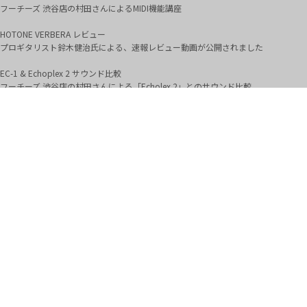
フーチーズ 渋谷店の村田さんによるMIDI機能講座
HOTONE VERBERA レビュー
プロギタリスト鈴木健治氏による、速報レビュー動画が公開されました
EC-1 & Echoplex 2 サウンド比較
フーチーズ 渋谷店の村田さんによる「Echolex 2」とのサウンド比較
AMPERO II シリーズ用プロファイル
「BOUTIQUE TONES」から、スティーブ・ルカサー公式プロファイルが発売されま
した
HOTONE AMPERO II レビュー動画
タッチパネル搭載のAMPERO2シリーズに新しい仲間が登場【HOTONE AMPERO
2】 by Benumaru
HOTONE AMPERO II レビュー動画
新機能「Tone Catch」の使い方や聴き比べなどを中心にレビュー！
strymon BigSky MX レビュー動画
Strymonの定番リバーブが、超進化を遂げて新登場【BigSky MX】 by Benumaru
AUDIENT ORIA レビュー記事