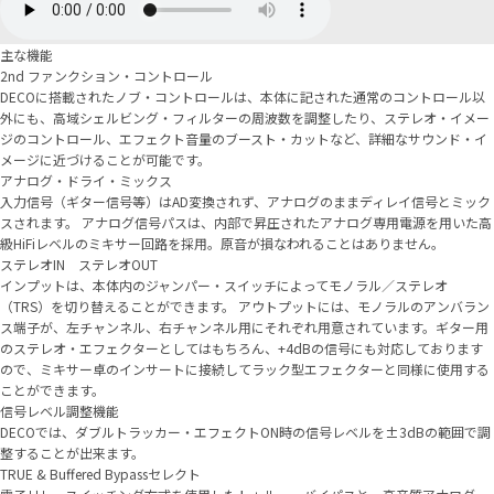
主な機能
2nd ファンクション・コントロール
DECOに搭載されたノブ・コントロールは、本体に記された通常のコントロール以
外にも、高域シェルビング・フィルターの周波数を調整したり、ステレオ・イメー
ジのコントロール、エフェクト音量のブースト・カットなど、詳細なサウンド・イ
メージに近づけることが可能です。
アナログ・ドライ・ミックス
入力信号（ギター信号等）はAD変換されず、アナログのままディレイ信号とミック
スされます。 アナログ信号パスは、内部で昇圧されたアナログ専用電源を用いた高
級HiFiレベルのミキサー回路を採用。原音が損なわれることはありません。
ステレオIN ステレオOUT
インプットは、本体内のジャンパー・スイッチによってモノラル／ステレオ
（TRS）を切り替えることができます。 アウトプットには、モノラルのアンバラン
ス端子が、左チャンネル、右チャンネル用にそれぞれ用意されています。ギター用
のステレオ・エフェクターとしてはもちろん、+4dBの信号にも対応しております
ので、ミキサー卓のインサートに接続してラック型エフェクターと同様に使用する
ことができます。
信号レベル調整機能
DECOでは、ダブルトラッカー・エフェクトON時の信号レベルを±3dBの範囲で調
整することが出来ます。
TRUE & Buffered Bypassセレクト