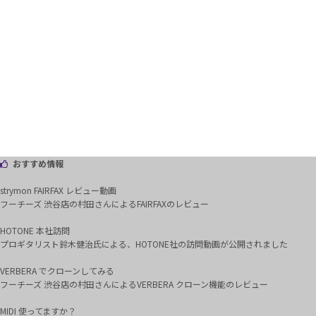
おすすめ情報
strymon FAIRFAX レビュー動画
フーチーズ 渋谷店の村田さんによるFAIRFAXのレビュー
HOTONE 本社訪問
プロギタリスト鈴木健治氏による、HOTONE社の訪問動画が公開されました
VERBERA でクローンしてみる
フーチーズ 渋谷店の村田さんによるVERBERA クローン機能のレビュー
MIDI 使ってますか？