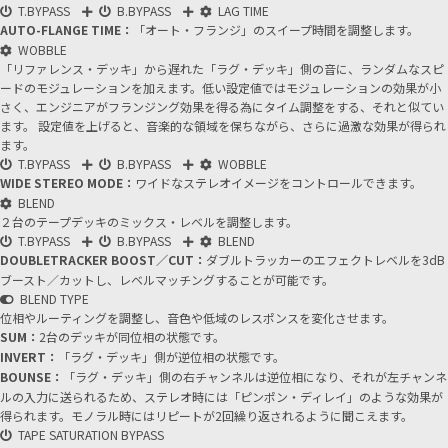
T.BYPASS
B.BYPASS
LAG TIME
AUTO-FLANGE TIME：
「オート・フランジ」のスイープ時間を調整します。
WOBBLE
「リファレンス・デッキ」から遅れた「ラグ・デッキ」側の音に、ランダムなスピ
ードのモジュレーションを加えます。低い設定値ではモジュレーションの効果が小
さく、エンジニアがフランジング効果を得る為にタイム調整をする、それと似てい
ます。 設定値を上げると、音楽的な領域を保ちながら、さらに過激な効果が得られ
ます。
T.BYPASS
B.BYPASS
WOBBLE
WIDE STEREO MODE：
ワイドなステレオイメージをコントロールできます。
BLEND
２台のテープデッキのミックス・レベルを調整します。
T.BYPASS
B.BYPASS
BLEND
DOUBLETRACKER BOOST／CUT：
ダブルトラッカーのエフェクトレベルを3dB
ブースト／カットし、レベルマッチングすることが可能です。
BLEND TYPE
位相やルーティングを調整し、音色や低域のレスポンスを変化させます。
SUM：
2台のデッキが同位相の状態です。
INVERT：
「ラグ・デッキ」側が逆位相の状態です。
BOUNSE：
「ラグ・デッキ」側の右チャンネルは逆位相になり、それが左チャンネ
ルの入力に送られるため、ステレオ時には「ピンポン・ディレイ」のような効果が
得られます。モノラル時にはリピートが2回繰り返されるように聞こえます。
TAPE SATURATION BYPASS