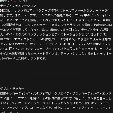
テープ・サチュレーション
DECOは、サウンドにアナログテープ特有のスムースでウォームなフレーバーを付
加します。また、テープマシーンの本来の機能である、プレイ中のセンシティビテ
ィーやダイナミクスを強調してくれる役割も果たしてくれます。その結果、素晴ら
しい透明感をローレベルでも保持し、高域の尖ったサウンドを抑え、倍音豊かなロ
ーエンドを実現してくれます。Saturationツマミを回すと、テープドライブが増
え、ダイナミクスのコンプレッションとディストーションが更に付加されます。
DECOは、エフェクトチェーンの最終段で、「常時オン」の状態での使用が理想的
です。全てのサウンドがテープ・エフェクトにより向上します。Saturationノブを
さらに回すと、オリジナルのテープサウンド以上の歪みを付加できます。テープス
タイルの透明感溢れるオーバードライブは、テープマシンの入力段をわずかにオー
バーロードした時のサウンドです。
ダブルトラッカー
初期のレコーディング・スタジオでは、クリエイティブなレコーディング・エンジ
ニア達がテープマシンを用い、その限界に捕らわれない新しいサウンドを生み出し
ていました。オートマチック・ダブルトラッキングをはじめ、彼らはテープエコ
ー、フランジィング、コーラスなどを、新たにレコーディング・ミュージックにも
たらしました。