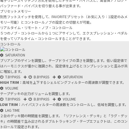
電子リレースイッチング方式を使用したトゥルー・バイパスと、高音質アナログ・
バッファード・バイパスを切り替える事が出来ます。
プリセットメモリー
別売フットスイッチを使用して、FAVORITEプリセット（お気に入り：1設定のみメ
モリー可能）とコントロールノブの設定との切替えが可能。
リアルタイム・リモート・ノブ・コントロール
５つのノブ・コントロールから１つにアサインして、エクスプレッション・ペダル
を使ってリアルタイム・コントロールすることができます。
コントロール
SATURATION
プリアンプのゲインを調整し、テープドライブの深さを調整します。低い設定値で
はハーモニクスが僅かに強調され、設定値を上げるとコンプレッションと歪みが共
に増加します。
T.BYPASS
B.BYPASS
SATURATION
HIGH TRIM：
高域を上下するシェルビングフィルターの周波数が調整できます。
VOLUME
テープデッキの出力ボリュームを調整します。
T.BYPASS
B.BYPASS
VOLUME
LOW TRIM：
ハイパスフィルターの周波数をコントロールし、低域を調整します。
LAG TIME
２台のデッキ間の時間差を調整します。「リファレンス・デッキ」と「ラグ・デッ
キ」の時間差で生み出されるダブルトラッキング・テープエフェクトは、このコン
トロールで設定されます。