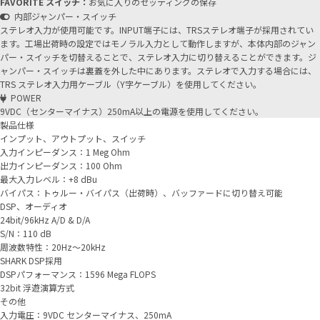
FAVORITE スイッチ：
お気に入りのセッティングの保存
内部ジャンパー・スイッチ
ステレオ入力が使用可能です。INPUT端子には、TRSステレオ端子が採用されてい
ます。工場出荷時の設定ではモノラル入力として動作しますが、本体内部のジャン
パー・スイッチを切替えることで、ステレオ入力に切り替えることができます。ジ
ャンパー・スイッチは裏蓋を外した中にあります。ステレオで入力する場合には、
TRS ステレオ入力用ケーブル（Y字ケーブル）を使用してください。
POWER
9VDC（センターマイナス）250mA以上の電源を使用してください。
製品仕様
インプット、アウトプット、スイッチ
入力インピーダンス：1 Meg Ohm
出力インピーダンス：100 Ohm
最大入力レベル：+8 dBu
バイパス：トゥルー・バイパス（出荷時）、バッファードに切り替え可能
DSP、オーディオ
24bit/96kHz A/D & D/A
S/N：110 dB
周波数特性：20Hz～20kHz
SHARK DSP採用
DSPパフォーマンス：1596 Mega FLOPS
32bit 浮遊演算方式
その他
入力電圧：9VDC センターマイナス、250mA