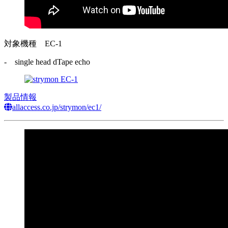
対象機種
EC-1
- single head dTape echo
製品情報
allaccess.co.jp/strymon/ec1/