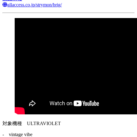
allaccess.co.jp/strymon/brig/
対象機種
ULTRAVIOLET
- vintage vibe