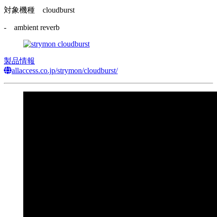
対象機種
cloudburst
- ambient reverb
製品情報
allaccess.co.jp/strymon/cloudburst/