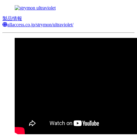
製品情報
allaccess.co.jp/strymon/ultraviolet/