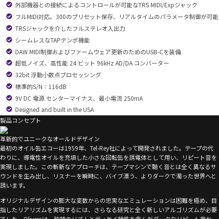
外部機器との接続によるコントロールが可能なTRS MIDI/Expジャック
フルMIDI対応。300のプリセット保存、リアルタイムのパラメータ制御が可能
TRSジャックを介したフルステレオ入出力
シームレスなTAPテンポ機能
DAW MIDI制御およびファームウェア更新のためのUSB-Cを装備
超低ノイズ、高性能 24 ビット 96kHz AD/DA コンバーター
32bit 浮動小数点プロセッシング
標準的S/N：116dB
9V DC 電源 センターマイナス、最小電流 250mA
Designed and built in the USA
製品コンセプト
革新的でユニークなオールドデザイン
最初のオイル缶エコーは1959年、Tel-Rey社によって開発されました。テープの代
わりに、導電性オイルを充填した小さな回転缶を誘電体として用い、リピート音を
実現しました。この斬新なアプローチは、テープマシンで聴く音とは全く異なるサ
ウンドを生み出し、リスナーを瞬時に、バイブ漂う、よりダークで濁った世界へと
誘います。
オリジナルデザインの膨大な変数からの忠実なエミュレーションは困難を極め、目
指したリアリズムを実現するには、さらなる研究と全く新しいアルゴリズムが必要
でした。Oliveraは、独特のリズムとディケイ特性を含んだダークなリピート音か