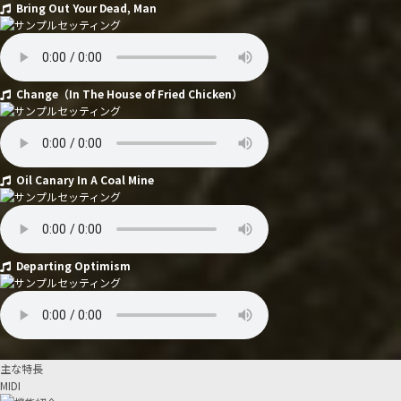
Bring Out Your Dead, Man
Change（In The House of Fried Chicken）
Oil Canary In A Coal Mine
Departing Optimism
主な特長
MIDI