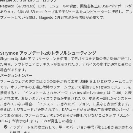
Magneto（＆StarLab）には、モジュールの背面、回路基板上にUSB-mini ポートが
あります。付属のUSB-mini ケーブルでモジュールをコンピューターに接続し、アッ
プデートしている間は、Magnetoに外部電源から供給が必要です。
Strymon アップデート2のトラブルシューティング
Strymon Update アプリケーションを使用してデバイスを更新の際に問題が発生し
た場合、ソフトウェアにテキストが表示されたり、デバイスの動作が通常と異なる
場合があります。
バージョンナンバー
ファームウェアの更新には 2つの部分があります: USER および DSPファームウェア
です。オリジナルの工場出荷時のファームウェアで駆動するMagnetoモジュールを
接続すると、「インストールされたバージョン/ installed version」は「1.00」と表
示されます。お使いのデバイスで更新が中断されたり、更新の一部しかインストー
ルされていない場合、「インストールされたバージョン」に異なる表示が出ます。
例えば、USERコードが更新されても、DSPコードがまだ元の工場出荷時のバージョ
ンである場合、ファームウェアの2つの部分が同期していないことを示す「D114-
U042」が表示されます。これが発生した場合：
アップデートを再度実行して、単一のバージョン番号 (例: 1.14) が表示される
を確認します。