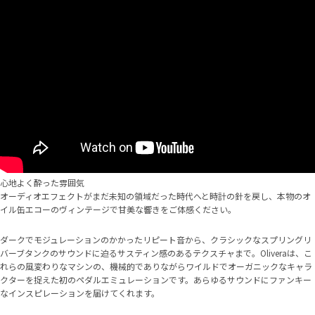
心地よく酔った雰囲気
オーディオエフェクトがまだ未知の領域だった時代へと時計の針を戻し、本物のオ
イル缶エコーのヴィンテージで甘美な響きをご体感ください。
ダークでモジュレーションのかかったリピート音から、クラシックなスプリングリ
バーブタンクのサウンドに迫るサスティン感のあるテクスチャまで。Oliveraは、こ
れらの風変わりなマシンの、機械的でありながらワイルドでオーガニックなキャラ
クターを捉えた初のペダルエミュレーションです。あらゆるサウンドにファンキー
なインスピレーションを届けてくれます。