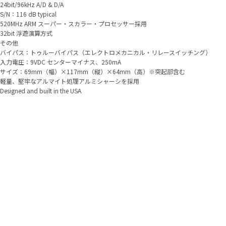
24bit/96kHz A/D & D/A
S/N：116 dB typical
520MHz ARM スーパー・スカラー・プロセッサー採用
32bit 浮遊演算方式
その他
バイパス：トゥルーバイパス（エレクトロメカニカル・リレースイッチング）
入力電圧：9VDC センターマイナス、250mA
サイズ：69mm（幅）×117mm（縦）×64mm（高）※突起部含む
軽量、堅牢なアルマイト処理アルミシャーシを採用
Designed and built in the USA