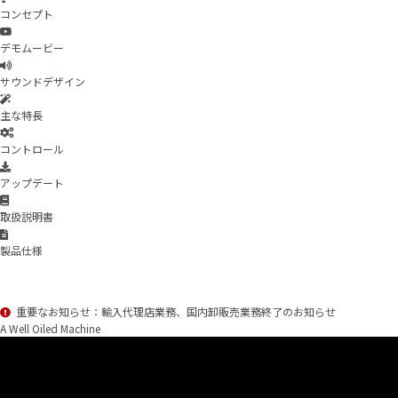
コンセプト
デモムービー
サウンドデザイン
主な特長
コントロール
アップデート
取扱説明書
製品仕様
重要なお知らせ：輸入代理店業務、国内卸販売業務終了のお知らせ
A Well Oiled Machine