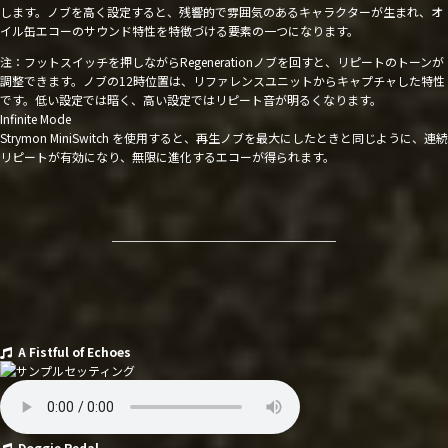
します。ノブを高く設定すると、残響的で雰囲気のあるキャラクターが生まれ、オ
イル缶エコーのサウンド特性を特徴づける要素の一つになります。
注：フットスイッチを押しながらRegenerationノブを回すと、リピートのトーンが
調整できます。ノブの12時位置は、リファレンスユニットからキャプチャした特性
です。低い設定では暗く、高い設定ではリピート音が明るくなります。
Infinite Mode
Strymon MiniSwitch を使用すると、再生ノブを最大にしたときと同じように、連続
リピートが有効になり、無限に進化するエコーが得られます。
A Fistful of Echoes
Doggie Pedal