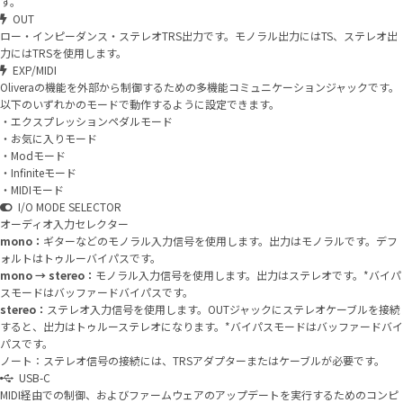
す。
OUT
ロー・インピーダンス・ステレオTRS出力です。モノラル出力にはTS、ステレオ出
力にはTRSを使用します。
EXP/MIDI
Oliveraの機能を外部から制御するための多機能コミュニケーションジャックです。
以下のいずれかのモードで動作するように設定できます。
・エクスプレッションペダルモード
・お気に入りモード
・Modモード
・Infiniteモード
・MIDIモード
I/O MODE SELECTOR
オーディオ入力セレクター
mono：
ギターなどのモノラル入力信号を使用します。出力はモノラルです。デフ
ォルトはトゥルーバイパスです。
mono → stereo：
モノラル入力信号を使用します。出力はステレオです。*バイパ
スモードはバッファードバイパスです。
stereo：
ステレオ入力信号を使用します。OUTジャックにステレオケーブルを接続
すると、出力はトゥルーステレオになります。*バイパスモードはバッファードバイ
パスです。
ノート：ステレオ信号の接続には、TRSアダプターまたはケーブルが必要です。
USB-C
MIDI経由での制御、およびファームウェアのアップデートを実行するためのコンピ