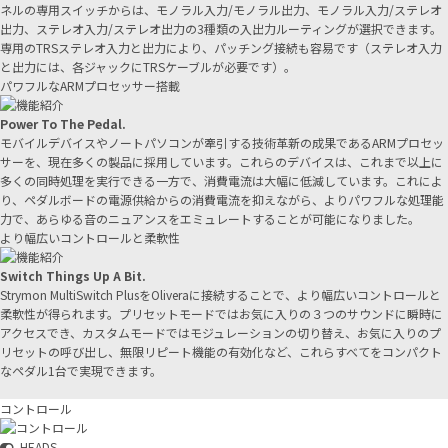
ネルの専用スイッチからは、モノラル入力/モノラル出力、モノラル入力/ステレオ
出力、ステレオ入力/ステレオ出力の3種類の入出力ルーティングが選択できます。
専用のTRSステレオ入力と出力により、パッチング接続も容易です（ステレオ入力
と出力には、各ジャックにTRSケーブルが必要です）。
パワフルなARMプロセッサー搭載
Power To The Pedal.
モバイルデバイスやノートパソコンが牽引する技術革新の成果であるARMプロセッ
サーを、現在多くの製品に採用しています。これらのデバイスは、これまで以上に
多くの同時処理を実行できる一方で、消費電流は大幅に低減しています。これによ
り、ペダルボードの電源供給からの消費電流を抑えながら、よりパワフルな処理能
力で、あらゆる音のニュアンスをエミュレートすることが可能になりました。
より幅広いコントロールと柔軟性
Switch Things Up A Bit.
Strymon MultiSwitch PlusをOliveraに接続することで、より幅広いコントロールと
柔軟性が得られます。プリセットモードではお気に入りの３つのサウンドに瞬時に
アクセスでき、カスタムモードではモジュレーションの切り替え、お気に入りのプ
リセットの呼び出し、無限リピート機能の有効化など、これらすべてをコンパクト
なペダル1台で実現できます。
コントロール
HEADS