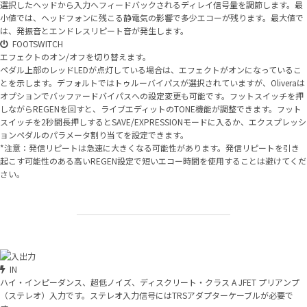
選択したヘッドから入力へフィードバックされるディレイ信号量を調節します。最
小値では、ヘッドフォンに残こる静電気の影響で多少エコーが残ります。最大値で
は、発振音とエンドレスリピート音が発生します。
FOOTSWITCH
エフェクトのオン/オフを切り替えます。
ペダル上部のレッドLEDが点灯している場合は、エフェクトがオンになっているこ
とを示します。デフォルトではトゥルーバイパスが選択されていますが、Oliveraは
オプションでバッファードバイパスへの設定変更も可能です。フットスイッチを押
しながらREGENを回すと、ライブエディットのTONE機能が調整できます。フット
スイッチを2秒間長押しするとSAVE/EXPRESSIONモードに入るか、エクスプレッシ
ョンペダルのパラメータ割り当てを設定できます。
*注意：発信リピートは急速に大きくなる可能性があります。発信リピートを引き
起こす可能性のある高いREGEN設定で短いエコー時間を使用することは避けてくだ
さい。
IN
ハイ・インピーダンス、超低ノイズ、ディスクリート・クラス A JFET プリアンプ
（ステレオ）入力です。ステレオ入力信号にはTRSアダプターケーブルが必要で