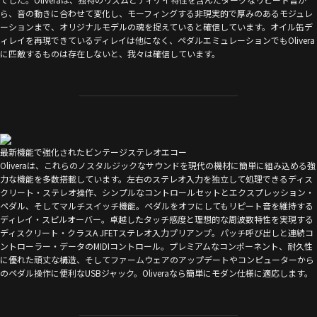
ら、音の動きに合わせて変化し、モーフィングする非現実的で厚みのあるモジュレ
ーションまで、オリジナルモデルの魂を捉えていると確信しています。オイル缶デ
ィレイを再現できているディレイは他になく、ペダルエミュレーションでもOlivera
に匹敵するものは存在しないと、我々は確信しています。
最新機能で強化されたビンテージステレオエコー
Oliveraは、これらのノスタルジックなサウンドを現代の機材に簡単に組み込める強
力な機能を多数搭載しています。左右のステレオ入力を独立して処理できるディス
クリート・ステレオ操作、シンプルなコントロールセットとエクスプレッション・
ペダル、そしてマルチスイッチ機能。ペダルをオフにしてもリピート音を維持する
ディレイ・スピルオーバー。卓越したタッチ感度と理想的な周波数特性を実現する
ディスクリート・クラスA JFETステレオ入力プリアンプ。パッチ呼び出しと連続コ
ントローラー・データのMIDIコントロール。プレミアムなコンポーネント、耐久性
に優れた頑丈な構造、そしてファームウェアのアップデートやコンピューターから
のペダル操作に便利なUSBジャック。Oliveraなら簡単にモダン仕様に適応します。