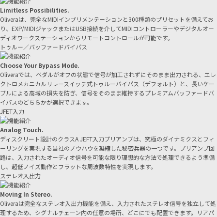
Limitless Possibilities.
Oliveraは、完全なMIDIインプリメンテーションと300種類のプリセットを備えてお
り、EXP/MIDIジャックまたはUSB接続を介してMIDIコントローラーやデジタルオー
ディオワークステーションからリモートコントロールが可能です。
トゥルー／バッファードバイパス
Choose Your Bypass Mode.
Oliveraでは、ペダルがオフの状態で信号が加工されずにそのまま出力される、エレ
クトロメカニカルリレースイッチ式トゥルーバイパス（デフォルト）と、長いケー
ブルによる高域の損失を防ぎ、信号をそのまま維持するプレミアムバッファードバ
イパスのどちらかが選択できます。
JFET入力
Analog Touch.
ディスクリート設計のクラスA JEFT入力プリアンプは、究極のダイナミクスとフィ
ーリングを実現する当社のノウハウを凝縮した秘密兵器の一つです。プリアンプ回
路は、入力されたオーディオ信号を可能な限り理想的な方法で処理できるよう準備
し、超低ノイズ動作とフラットな周波数特性を実現します。
ステレオ入出力
Moving In Stereo.
Oliveraは完全なステレオ入出力機能を備え、入力されたステレオ信号を独立して処
理するため、シグナルチェーン内の任意の場所、どこにでも配置できます。リアパ