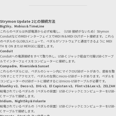
Strymon Update 2との接続方法
BigSky、Mobius＆TimeLine
これらのペダルは外部電源から必ず給電し、（USB 接続がないため）Strymon
ConduitなどのMIDIインターフェイスでMIDI IN＆MIDI OUTポート接続ます。これら
のペダルの GLOBLSメニューで、ペダルがソフトウェアと通信できるように MIDI
TH を ON または MERGEに設定します。
Conduit
Conduitへの電源接続をすべて取り外し、USB-C ジャック経由で付属USB-Cケーブ
ルでインターフェイスをコンピューターに接続します。
Compadre、Riverside＆Sunset
これらのペダルには、ペダルのシャーシ内にマイクロUSBポートがあり、底板を取
り外すことでアクセスで、ペダルの左側にmicro-USBポートがあります。ペダルを
コンピューターのUSBポートに接続するにはmicro-USBケーブルが必要です。
blueSky v2、Deco v2、DIG v2、El Capistan v2、Flint v2＆Lex v2、ZELZAH
給電されているペダルの（ペダルの背面）USB-CジャックとコンピューターをUSB-
C ケーブルで接続します。
Iridium、NightSky＆Volante
給電されているペダルの（ペダルの背面）USB-CジャックとコンピューターをUSB-
C ケーブルで接続します。
Magneto、StarLab ユーロラック