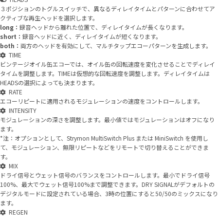
３ポジションのトグルスイッチで、異なるディレイタイムとパターンに合わせてア
クティブな再生ヘッドを選択します。
long：
録音ヘッドから離れた位置で、ディレイタイムが長くなります。
short：
録音ヘッドに近く、ディレイタイムが短くなります。
both：
両方のヘッドを有効にして、マルチタップエコーパターンを生成します。
TIME
ビンテージオイル缶エコーでは、オイル缶の回転速度を変化させることでディレイ
タイムを調整します。TIMEは仮想的な回転速度を調整します。ディレイタイムは
HEADSの選択によっても決まります。
RATE
エコーリピートに適用されるモジュレーションの速度をコントロールします。
INTENSITY
モジュレーションの深さを調整します。最小値ではモジュレーションはオフになり
ます。
*注：オプションとして、Strymon MultiSwitch Plus または MiniSwitch を使用し
て、モジュレーション、無限リピートなどをリモートで切り替えることができま
す。
MIX
ドライ信号とウェット信号のバランスをコントロールします。最小でドライ信号
100%、最大でウェット信号100%まで調整できます。DRY SIGNALがデフォルトの
デジタルモードに設定されている場合、3時の位置にすると50/50のミックスになり
ます。
REGEN