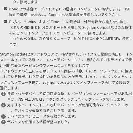
ータに接続します。
Conduitの場合は、デバイスを USB経由でコンピュータに接続します。 USB
経由で接続した場合は、Conduitへ外部電源を接続しないでください。
BigSky、Mobius、および TimeLine の場合は、外部電源から電力を供給し、
ペダルのMIDI IN＆MIDI OUTポートを使用して Strymon Conduitなどの互換性
のある MIDIインターフェイスでコンピューターに接続します。
これらのペダルの GLOBLS メニューで、MIDI THをON またはMERGEに設定し
ます。
Strymon Update 2.0ソフトウェアは、接続されたデバイスを自動的に検出し、イン
ストールされている現ファームウェアバージョンと、接続されているデバイスで使
用可能な最新バージョンのファームウェアを表示します。
ソフトウェアの右上にあるボックス（※画像の「❶」）には、ソフトウェアに接続
されている検出された互換性のある製品の数が表示されます。このボックスをクリ
ックしてメニューを開き、Strymon Update 2.0 でアップデートを実行する製品を
選択します。
接続されたデバイスで使用可能な新しいバージョンのファームウェアがある場
合は、INSTALL UPDATE ボタンをクリックしてアップデートを実行します。
完了すると、インストールされたバージョンが使用可能なバージョンと一致
し、デバイスが最新であることを示します。
デバイスをコンピュータから取り外します。
デバイスを使用する準備が整いました。