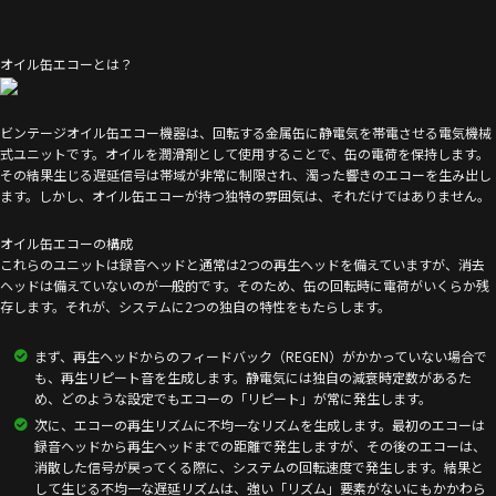
オイル缶エコーとは？
ビンテージオイル缶エコー機器は、回転する金属缶に静電気を帯電させる電気機械
式ユニットです。オイルを潤滑剤として使用することで、缶の電荷を保持します。
その結果生じる遅延信号は帯域が非常に制限され、濁った響きのエコーを生み出し
ます。しかし、オイル缶エコーが持つ独特の雰囲気は、それだけではありません。
オイル缶エコーの構成
これらのユニットは録音ヘッドと通常は2つの再生ヘッドを備えていますが、消去
ヘッドは備えていないのが一般的です。そのため、缶の回転時に電荷がいくらか残
存します。それが、システムに2つの独自の特性をもたらします。
まず、再生ヘッドからのフィードバック（REGEN）がかかっていない場合で
も、再生リピート音を生成します。静電気には独自の減衰時定数があるた
め、どのような設定でもエコーの「リピート」が常に発生します。
次に、エコーの再生リズムに不均一なリズムを生成します。最初のエコーは
録音ヘッドから再生ヘッドまでの距離で発生しますが、その後のエコーは、
消散した信号が戻ってくる際に、システムの回転速度で発生します。結果と
して生じる不均一な遅延リズムは、強い「リズム」要素がないにもかかわら