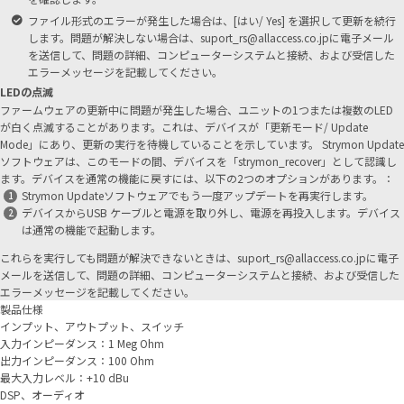
ファイル形式のエラーが発生した場合は、[はい/ Yes] を選択して更新を続行
します。問題が解決しない場合は、suport_rs@allaccess.co.jpに電子メール
を送信して、問題の詳細、コンピューターシステムと接続、および受信した
エラーメッセージを記載してください。
LEDの点滅
ファームウェアの更新中に問題が発生した場合、ユニットの1つまたは複数のLED
が白く点滅することがあります。これは、デバイスが「更新モード/ Update
Mode」にあり、更新の実行を待機していることを示しています。 Strymon Update
ソフトウェアは、このモードの間、デバイスを「strymon_recover」として認識し
ます。デバイスを通常の機能に戻すには、以下の2つのオプションがあります。：
Strymon Updateソフトウェアでもう一度アップデートを再実行します。
デバイスからUSB ケーブルと電源を取り外し、電源を再投入します。デバイス
は通常の機能で起動します。
これらを実行しても問題が解決できないときは、
suport_rs@allaccess.co.jp
に電子
メールを送信して、問題の詳細、コンピューターシステムと接続、および受信した
エラーメッセージを記載してください。
製品仕様
インプット、アウトプット、スイッチ
入力インピーダンス：1 Meg Ohm
出力インピーダンス：100 Ohm
最大入力レベル：+10 dBu
DSP、オーディオ