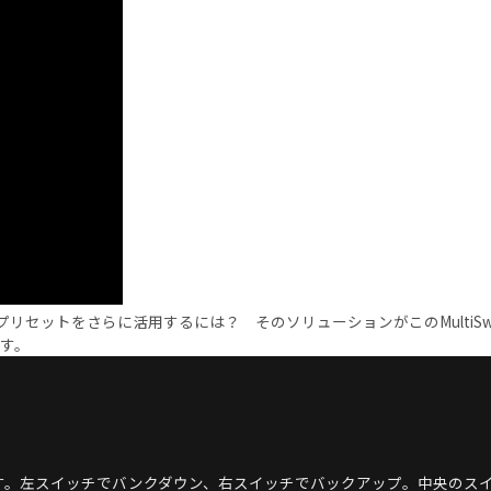
iusのプリセットをさらに活用するには？ そのソリューションがこのMultiSwi
です。
提供します。左スイッチでバンクダウン、右スイッチでバックアップ。中央