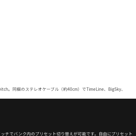
tch。同梱のステレオケーブル（約40cm）でTimeLine、BigSky、
のスイッチでバンク内のプリセット切り替えが可能です。自由にプリセット