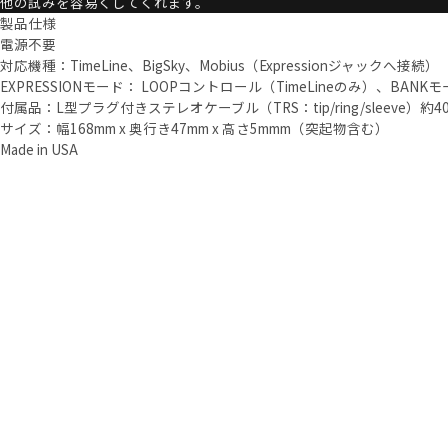
他の試みを容易くしてくれます。
製品仕様
電源不要
対応機種：TimeLine、BigSky、Mobius（Expressionジャックへ接続）
EXPRESSIONモード： LOOPコントロール（TimeLineのみ）、BANK
付属品：L型プラグ付きステレオケーブル（TRS：tip/ring/sleeve）約40
サイズ：幅168mm x 奥行き47mm x 高さ5mmm（突起物含む）
Made in USA