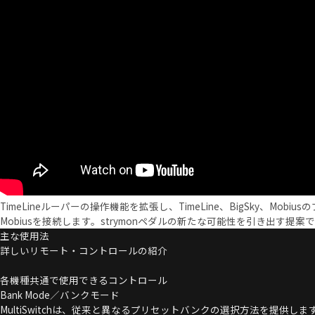
TimeLineルーパーの操作機能を拡張し、TimeLine、BigSky、Mob
Mobiusを接続します。strymonペダルの新たな可能性を引き出す提案
主な使用法
詳しいリモート・コントロールの紹介
各機種共通で使用できるコントロール
Bank Mode／バンクモード
MultiSwitchは、従来と異なるプリセットバンクの選択方法を