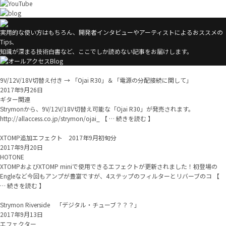
実用的な使い方はもちろん、開発者インタビューやアーティストによるおススメの
Tips、
知識が深まる技術白書など、ここでしか読めない記事をお届けします。
9V/12V/18V切替え付き → 「Ojai R30」＆「電源の分配接続に関して」
2017年9月26日
ギター関連
Strymonから、9V/12V/18V切替え可能な「Ojai R30」が発売されます。
http://allaccess.co.jp/strymon/ojai_ 【 … 続きを読む 】
XTOMP追加エフェクト 2017年9月初旬分
2017年9月20日
HOTONE
XTOMPおよびXTOMP miniで使用できるエフェクトが更新されました！初登場の
Engleなど今回もアンプが豊富ですが、4ステップのフィルターとリバーブのコ 【
… 続きを読む 】
Strymon Riverside 「デジタル・チューブ？？？」
2017年9月13日
エフェクター