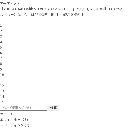
アーティスト
「AI KUWABARA with STEVE GADD & WILL LEE」で来日していたWill Lee（ウィ
ル・リー）氏。今回は6月23日、Bl 【 … 続きを読む 】
←
1
2
3
4
5
6
7
8
9
10
11
12
13
14
→
カテゴリー
エフェクター
(28)
レコーディング
(7)