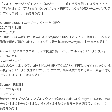
「マルチステージ・ゲイン・トポロジー」 …難しそうな話でしょうか？？？
『デジタル』＆『アナログ』のハイブリッド構造で、レンジの広いチューブプリア
ンプとして完 【 … 続きを読む 】
Strymon SUNSET ユーザーレビューをご紹介
2017年9月11日
エフェクター
今回は、じょんがら武士さんによるStrymon SUNSETのレビュー動画を、ご本人の
承諾を頂きご紹介します。 じょんがら武士 https://www.yout 【 … 続きを読む 】
Audient 役に立つプロオーディオ関連知識 『バリアブル・インピーダンス？』
2017年9月4日
レコーディング
たとえ話をしますので、図を見ながら聞いてください。列車はマイクロフォン、橋
が負荷インピーダンスまたはプリアンプです。橋が頑丈であれば列車（乗客は信号
です。）はス 【 … 続きを読む 】
Strymon SUNSET
2017年8月28日
エフェクター
無双のドライブペダルサンプルサウンドを聴いてみましょう Strymon SUNSETのA
チャンネル＆Bチャンネルは、それぞれ3種類の歪みモードを備えています。 【 …
続きを読む 】