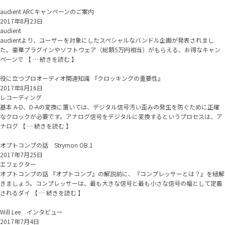
audient ARCキャンペーンのご案内
2017年8月23日
audient
audientより、ユーザーを対象にしたスペシャルなバンドル企画が発表されまし
た。豪華プラグインやソフトウェア（総額5万円相当）がもらえる、お得なキャン
ペーンで 【 … 続きを読む 】
役に立つプロオーディオ関連知識 『クロッキングの重要性』
2017年8月16日
レコーディング
基本 A-D、D-Aの変換に置いては、デジタル信号汚い歪みの発生を防ぐために正確
なクロックが必要です。アナログ信号をデジタルに変換するというプロセスは、ア
ナログ 【 … 続きを読む 】
オプトコンプの話 Strymon OB.1
2017年7月25日
エフェクター
オプトコンプの話 『オプトコンプ』の解説前に、『コンプレッサーとは？』を紐解
きましょう。コンプレッサーは、最も大きな信号と最も小さな信号の幅として定義
されるダイ 【 … 続きを読む 】
Will Lee インタビュー
2017年7月4日