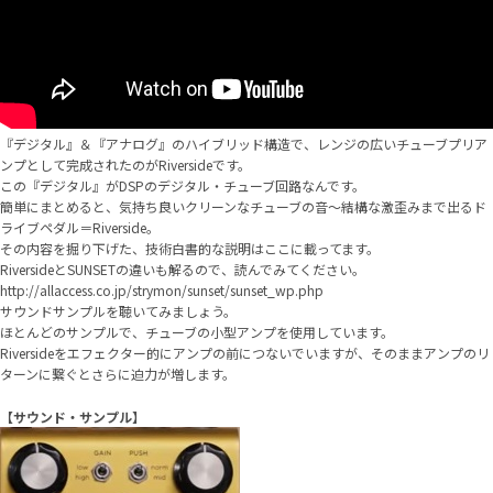
『デジタル』＆『アナログ』のハイブリッド構造で、レンジの広いチューブプリア
ンプとして完成されたのがRiversideです。
この『デジタル』がDSPのデジタル・チューブ回路なんです。
簡単にまとめると、気持ち良いクリーンなチューブの音～結構な激歪みまで出るド
ライブペダル＝Riverside。
その内容を掘り下げた、技術白書的な説明はここに載ってます。
RiversideとSUNSETの違いも解るので、読んでみてください。
http://allaccess.co.jp/strymon/sunset/sunset_wp.php
サウンドサンプルを聴いてみましょう。
ほとんどのサンプルで、チューブの小型アンプを使用しています。
Riversideをエフェクター的にアンプの前につないでいますが、そのままアンプのリ
ターンに繋ぐとさらに迫力が増します。
【サウンド・サンプル】