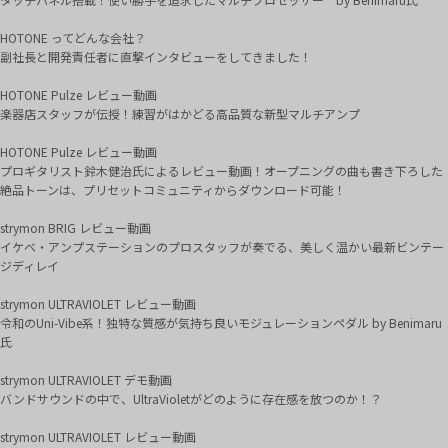
HOTONE ってどんな会社？
副社長と開発責任者に直撃インタビューをしてきました！
HOTONE Pulze レビュー動画
楽器店スタッフが伝授！練習がはかどる高品質な新型マルチアンプ
HOTONE Pulze レビュー動画
プロギタリスト鈴木健治氏によるレビュー動画！オープニングの曲も書き下ろした
絶品トーンは、プリセットコミュニティからダウンロード可能！
strymon BRIG レビュー動画
イケベ・アンプステーションのプロスタッフが奏でる、美しく温かい最新ビンテー
ジディレイ
strymon ULTRAVIOLET レビュー動画
令和のUni-Vibe系！独特な質感が気持ち良いモジュレーションペダル by Benimaru
氏
strymon ULTRAVIOLET デモ動画
バンドサウンドの中で、UltraVioletがどのように存在感を放つのか！？
strymon ULTRAVIOLET レビュー動画