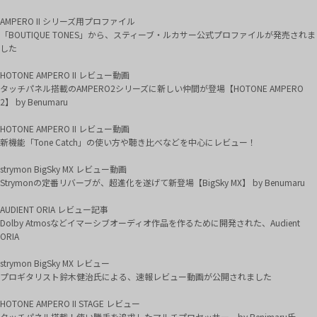
AMPERO II シリーズ用プロファイル
「BOUTIQUE TONES」から、スティーブ・ルカサー公式プロファイルが発売されま
した
HOTONE AMPERO II レビュー動画
タッチパネル搭載のAMPERO2シリーズに新しい仲間が登場【HOTONE AMPERO
2】 by Benumaru
HOTONE AMPERO II レビュー動画
新機能「Tone Catch」の使い方や聴き比べなどを中心にレビュー！
strymon BigSky MX レビュー動画
Strymonの定番リバーブが、超進化を遂げて新登場【BigSky MX】 by Benumaru
AUDIENT ORIA レビュー記事
Dolby Atmosなどイマーシブオーディオ作品を作るために開発された、Audient
ORIA
strymon BigSky MX レビュー
プロギタリスト鈴木健治氏による、速報レビュー動画が公開されました
HOTONE AMPERO II STAGE レビュー
タッチパネル搭載！使い勝手を追求したマルチプロセッサー by Benimaru氏