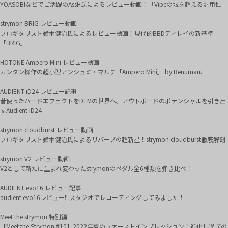
YOASOBIなどでご活躍のAssH氏によるレビュー動画！「Vibeの域を超える汎用性」
strymon BRIG レビュー動画
プロギタリスト鈴木健治氏によるレビュー動画！現代的BBDディレイの新基準
「BRIG」
HOTONE Ampero Mini レビュー動画
カンタン操作の超小型アンシュミ・マルチ「Ampero Mini」 by Benumaru
AUDIENT iD24 レビュー記事
昔使ったハードエフェクトをDTMの世界へ。アウトボードのポテンシャルを引き出
すAudient iD24
strymon cloudburst レビュー動画
プロギタリスト鈴木健治氏によるリバーブの超新星！strymon cloudburst徹底解剖
strymon V2 レビュー動画
V2として新たに生まれ変わったstrymonのペダル全6種類を弾き比べ！
AUDIENT evo16 レビュー記事
audient evo16レビュー!! スタジオでレコーディングしてみました！
Meet the strymon 特別編
【Meet the Strymon #10】2022年夏のファーストインプレッション！進化し過ぎの