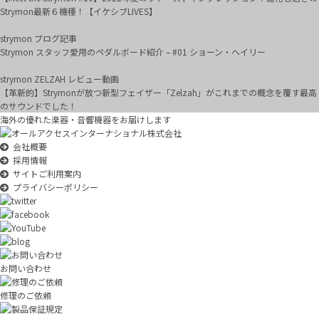
Strymon最新６機種！【イケシブLIVES】
strymon ブログ記事
Strymon スタッフ愛用のペダルボード紹介 – #01 ショーン・ヘイリー
strymon ZELZAH レビュー動画
【革新的】Strymonが放つ新型フェイザー「Zelzah」がこれまでの概念を覆す最高
のサウンドでした！
海外の優れた楽器・音響機器をお届けします
会社概要
採用情報
サイトご利用案内
プライバシーポリシー
お問い合わせ
修理のご依頼