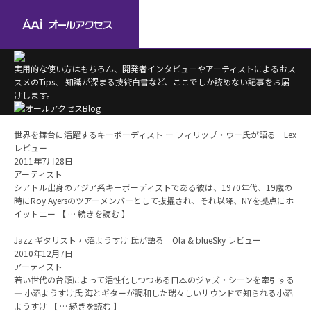
実用的な使い方はもちろん、開発者インタビューやアーティストによるおス
スメのTips、
知識が深まる技術白書など、ここでしか読めない記事をお届
けします。
世界を舞台に活躍するキーボーディスト ー フィリップ・ウー氏が語る Lex
レビュー
2011年7月28日
アーティスト
シアトル出身のアジア系キーボーディストである彼は、1970年代、19歳の
時にRoy Ayersのツアーメンバーとして抜擢され、それ以降、NYを拠点にホ
イットニー 【 … 続きを読む 】
Jazz ギタリスト 小沼ようすけ 氏が語る Ola & blueSky レビュー
2010年12月7日
アーティスト
若い世代の台頭によって活性化しつつある日本のジャズ・シーンを牽引する
— 小沼ようすけ氏 海とギターが調和した瑞々しいサウンドで知られる小沼
ようすけ 【 … 続きを読む 】