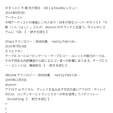
ギタリスト 今 剛 氏が語る OB.1 & blueSky レビュー
2010年9月3日
アーティスト
大物アーティストの楽曲にこの人あり！日本が誇るスーパーギタリスト「今
剛（こん つよし）」さんが、strymon のサウンドと出逢う。今さんのシス
テムに「OB. 【 … 続きを読む 】
dTape テクノロジー：技術白書 - text by Pete Celi –
2010年7月14日
エフェクター
テープエコーとは？ビンテージ・テープエコー・ユニットの魅力の一つは、
その不完全な内部構造から起こるエコー音への影響にあります。テープエコ
ー・ユニットは、機械的な 【 … 続きを読む 】
dBucket テクノロジー：技術白書 - text by Pete Celi –
2009年12月3日
strymon
アナログ vs デジタル ディレイを生み出す方式の違いアナログ・ディレイ
のICは、コンデンサーとトランジスターの列を使用してバケツリレー
（bucket brig 【 … 続きを読む 】
←
1