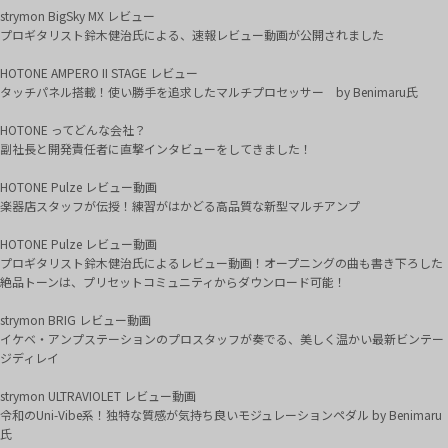
strymon BigSky MX レビュー
プロギタリスト鈴木健治氏による、速報レビュー動画が公開されました
HOTONE AMPERO II STAGE レビュー
タッチパネル搭載！使い勝手を追求したマルチプロセッサー by Benimaru氏
HOTONE ってどんな会社？
副社長と開発責任者に直撃インタビューをしてきました！
HOTONE Pulze レビュー動画
楽器店スタッフが伝授！練習がはかどる高品質な新型マルチアンプ
HOTONE Pulze レビュー動画
プロギタリスト鈴木健治氏によるレビュー動画！オープニングの曲も書き下ろした
絶品トーンは、プリセットコミュニティからダウンロード可能！
strymon BRIG レビュー動画
イケベ・アンプステーションのプロスタッフが奏でる、美しく温かい最新ビンテー
ジディレイ
strymon ULTRAVIOLET レビュー動画
令和のUni-Vibe系！独特な質感が気持ち良いモジュレーションペダル by Benimaru
氏