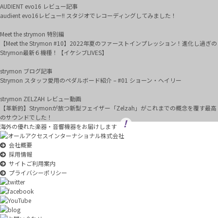
AUDIENT evo16 レビュー記事
audient evo16レビュー!! スタジオでレコーディングしてみました！
Meet the strymon 特別編
【Meet the Strymon #10】2022年夏のファーストインプレッション！進化し過ぎの
Strymon最新６機種！【イケシブLIVES】
strymon ブログ記事
Strymon スタッフ愛用のペダルボード紹介 – #01 ショーン・ヘイリー
strymon ZELZAH レビュー動画
【革新的】Strymonが放つ新型フェイザー「Zelzah」がこれまでの概念を覆す最高
のサウンドでした！
海外の優れた楽器・音響機器をお届けします
会社概要
採用情報
サイトご利用案内
プライバシーポリシー