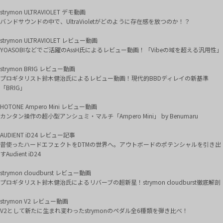
strymon ULTRAVIOLET デモ動画
バンドサウンドの中で、UltraVioletがどのように存在感を放つのか！？
strymon ULTRAVIOLET レビュー動画
YOASOBIなどでご活躍のAssH氏によるレビュー動画！「Vibeの域を超える汎用性」
strymon BRIG レビュー動画
プロギタリスト鈴木健治氏によるレビュー動画！現代的BBDディレイの新基準
「BRIG」
HOTONE Ampero Mini レビュー動画
カンタン操作の超小型アンシュミ・マルチ「Ampero Mini」 by Benumaru
AUDIENT iD24 レビュー記事
昔使ったハードエフェクトをDTMの世界へ。アウトボードのポテンシャルを引き出
すAudient iD24
strymon cloudburst レビュー動画
プロギタリスト鈴木健治氏によるリバーブの超新星！strymon cloudburst徹底解剖
strymon V2 レビュー動画
V2として新たに生まれ変わったstrymonのペダル全6種類を弾き比べ！