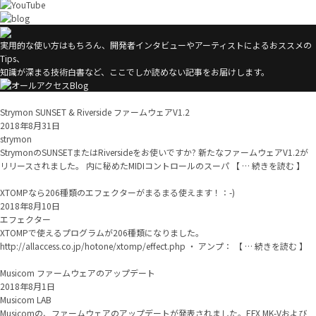
実用的な使い方はもちろん、開発者インタビューやアーティストによるおススメの
Tips、
知識が深まる技術白書など、ここでしか読めない記事をお届けします。
Strymon SUNSET & Riverside ファームウェアV1.2
2018年8月31日
strymon
StrymonのSUNSETまたはRiversideをお使いですか? 新たなファームウェアV1.2が
リリースされました。 内に秘めたMIDIコントロールのスーパ 【 … 続きを読む 】
XTOMPなら206種類のエフェクターがまるまる使えます！：-)
2018年8月10日
エフェクター
XTOMPで使えるプログラムが206種類になりました。
http://allaccess.co.jp/hotone/xtomp/effect.php ・ アンプ： 【 … 続きを読む 】
Musicom ファームウェアのアップデート
2018年8月1日
Musicom LAB
Musicomの、ファームウェアのアップデートが発表されました。EFX MK-Vおよび