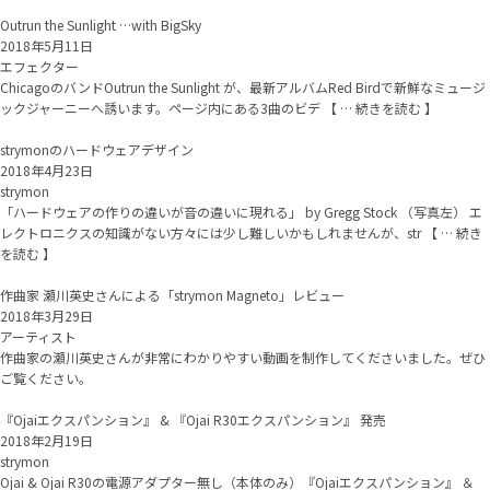
Outrun the Sunlight …with BigSky
2018年5月11日
エフェクター
ChicagoのバンドOutrun the Sunlight が、最新アルバムRed Birdで新鮮なミュージ
ックジャーニーへ誘います。ページ内にある3曲のビデ 【 … 続きを読む 】
strymonのハードウェアデザイン
2018年4月23日
strymon
「ハードウェアの作りの違いが音の違いに現れる」 by Gregg Stock （写真左） エ
レクトロニクスの知識がない方々には少し難しいかもしれませんが、str 【 … 続き
を読む 】
作曲家 瀬川英史さんによる「strymon Magneto」レビュー
2018年3月29日
アーティスト
作曲家の瀬川英史さんが非常にわかりやすい動画を制作してくださいました。ぜひ
ご覧ください。
『Ojaiエクスパンション』 & 『Ojai R30エクスパンション』 発売
2018年2月19日
strymon
Ojai & Ojai R30の電源アダプター無し（本体のみ）『Ojaiエクスパンション』 ＆