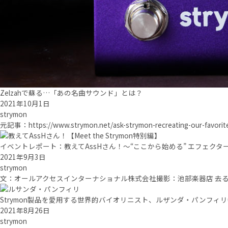
Zelzahで蘇る…「あの名曲サウンド」とは？
2021年10月1日
strymon
元記事：https://www.strymon.net/ask-strymon-recreating-our-favo
イベントレポート：教えてAssHさん！～“ここから始める” エフェクター講座～
2021年9月3日
strymon
文：オールアクセスインターナショナル株式会社撮影：池部楽器店 去る8月25日
Strymon製品を愛用する世界的バイオリニスト、ルザンダ・パンフィ
2021年8月26日
strymon