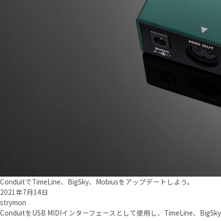
ConduitでTimeLine、BigSky、Mobiusをアップデートしよう。
2021年7月14日
strymon
ConduitをUSB MIDIインターフェースとして使用し、TimeLine、