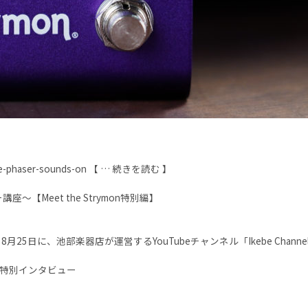
rite-phaser-sounds-on 【 … 続きを読む 】
【Meet the Strymon特別編】
に、池部楽器店が運営するYouTubeチャンネル「Ikebe Channel
リ特別インタビュー