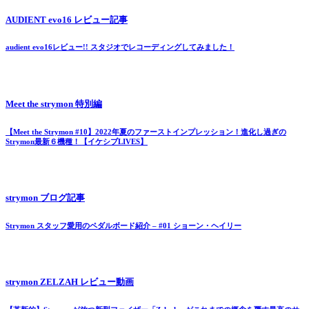
AUDIENT evo16 レビュー記事
audient evo16レビュー!! スタジオでレコーディングしてみました！
Meet the strymon 特別編
【Meet the Strymon #10】2022年夏のファーストインプレッション！進化し過ぎの
Strymon最新６機種！【イケシブLIVES】
strymon ブログ記事
Strymon スタッフ愛用のペダルボード紹介 – #01 ショーン・ヘイリー
strymon ZELZAH レビュー動画