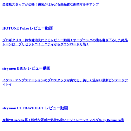
楽器店スタッフが伝授！練習がはかどる高品質な新型マルチアンプ
HOTONE Pulze レビュー動画
プロギタリスト鈴木健治氏によるレビュー動画！オープニングの曲も書き下ろした絶品
トーンは、プリセットコミュニティからダウンロード可能！
strymon BRIG レビュー動画
イケベ・アンプステーションのプロスタッフが奏でる、美しく温かい最新ビンテージデ
ィレイ
strymon ULTRAVIOLET レビュー動画
令和のUni-Vibe系！独特な質感が気持ち良いモジュレーションペダル by Benimaru氏