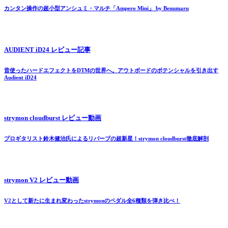
カンタン操作の超小型アンシュミ・マルチ「Ampero Mini」 by Benumaru
AUDIENT iD24 レビュー記事
昔使ったハードエフェクトをDTMの世界へ。アウトボードのポテンシャルを引き出す
Audient iD24
strymon cloudburst レビュー動画
プロギタリスト鈴木健治氏によるリバーブの超新星！strymon cloudburst徹底解剖
strymon V2 レビュー動画
V2として新たに生まれ変わったstrymonのペダル全6種類を弾き比べ！