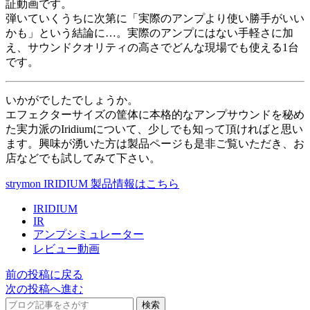
証動画です。
弾いていくうちに次第に「実際のアンプより使い勝手がいい
かも」という結論に…。実際のアンプにはない手軽さに加
え、サウンドクオリティの高さでどんな現場でも使える1台
です。
いかがでしたでしょうか。
エフェクターサイズの筐体に本格的なアンプサウンドを秘め
た実力派のIridiumについて、少しでも知って頂ければと思い
ます。興味が湧いた方は製品ページも是非ご覧いただき、お
店などでも試してみて下さい。
strymon IRIDIUM 製品情報はこちら
IRIDIUM
IR
アンプシミュレーター
レビュー動画
前の投稿に戻る
次の投稿へ進む