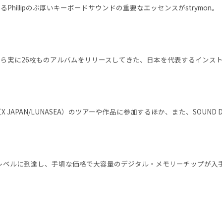
るPhillipのぶ厚いキーボードサウンドの重要なエッセンスがstrymon。 『I
ら実に26枚ものアルバムをリリースしてきた、日本を代表するインストゥ
 JAPAN/LUNASEA）のツアーや作品に参加するほか、また、SOUND DES
のレベルに到達し、手頃な価格で大容量のデジタル・メモリーチップが入手