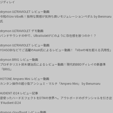
ジディレイ
strymon ULTRAVIOLET レビュー動画
令和のUni-Vibe系！独特な質感が気持ち良いモジュレーションペダル by Benimaru
氏
strymon ULTRAVIOLET デモ動画
バンドサウンドの中で、UltraVioletがどのように存在感を放つのか！？
strymon ULTRAVIOLET レビュー動画
YOASOBIなどでご活躍のAssH氏によるレビュー動画！「Vibeの域を超える汎用性」
strymon BRIG レビュー動画
プロギタリスト鈴木健治氏によるレビュー動画！現代的BBDディレイの新基準
「BRIG」
HOTONE Ampero Mini レビュー動画
カンタン操作の超小型アンシュミ・マルチ「Ampero Mini」 by Benumaru
AUDIENT iD24 レビュー記事
昔使ったハードエフェクトをDTMの世界へ。アウトボードのポテンシャルを引き出
すAudient iD24
strymon cloudburst レビュー動画