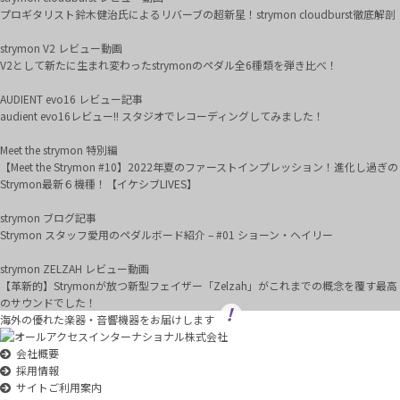
プロギタリスト鈴木健治氏によるリバーブの超新星！strymon cloudburst徹底解剖
strymon V2 レビュー動画
V2として新たに生まれ変わったstrymonのペダル全6種類を弾き比べ！
AUDIENT evo16 レビュー記事
audient evo16レビュー!! スタジオでレコーディングしてみました！
Meet the strymon 特別編
【Meet the Strymon #10】2022年夏のファーストインプレッション！進化し過ぎの
Strymon最新６機種！【イケシブLIVES】
strymon ブログ記事
Strymon スタッフ愛用のペダルボード紹介 – #01 ショーン・ヘイリー
strymon ZELZAH レビュー動画
【革新的】Strymonが放つ新型フェイザー「Zelzah」がこれまでの概念を覆す最高
のサウンドでした！
海外の優れた楽器・音響機器をお届けします
会社概要
採用情報
サイトご利用案内