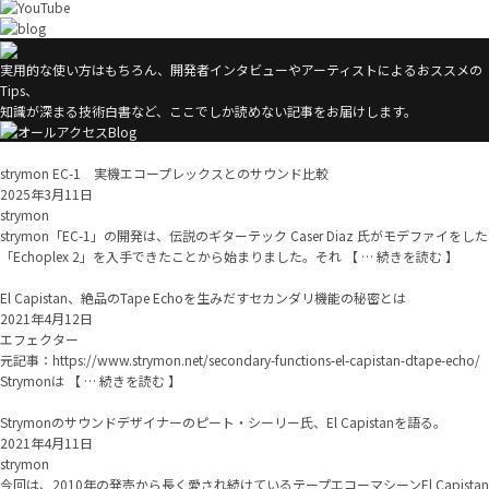
実用的な使い方はもちろん、開発者インタビューやアーティストによるおススメの
Tips、
知識が深まる技術白書など、ここでしか読めない記事をお届けします。
strymon EC-1 実機エコープレックスとのサウンド比較
2025年3月11日
strymon
strymon「EC-1」の開発は、伝説のギターテック Caser Diaz 氏がモデファイをした
「Echoplex 2」を入手できたことから始まりました。それ 【 … 続きを読む 】
El Capistan、絶品のTape Echoを生みだすセカンダリ機能の秘密とは
2021年4月12日
エフェクター
元記事：https://www.strymon.net/secondary-functions-el-capistan-dtape-echo/
Strymonは 【 … 続きを読む 】
Strymonのサウンドデザイナーのピート・シーリー氏、El Capistanを語る。
2021年4月11日
strymon
今回は、2010年の発売から長く愛され続けているテープエコーマシーンEl Capistan