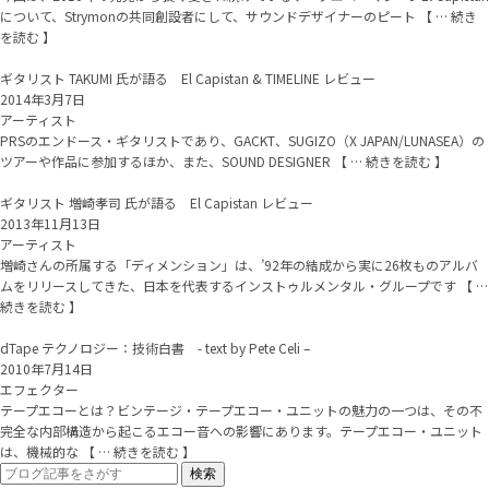
について、Strymonの共同創設者にして、サウンドデザイナーのピート 【 … 続き
を読む 】
ギタリスト TAKUMI 氏が語る El Capistan & TIMELINE レビュー
2014年3月7日
アーティスト
PRSのエンドース・ギタリストであり、GACKT、SUGIZO（X JAPAN/LUNASEA）の
ツアーや作品に参加するほか、また、SOUND DESIGNER 【 … 続きを読む 】
ギタリスト 増崎孝司 氏が語る El Capistan レビュー
2013年11月13日
アーティスト
増崎さんの所属する「ディメンション」は、’92年の結成から実に26枚ものアルバ
ムをリリースしてきた、日本を代表するインストゥルメンタル・グループです 【 …
続きを読む 】
dTape テクノロジー：技術白書 - text by Pete Celi –
2010年7月14日
エフェクター
テープエコーとは？ビンテージ・テープエコー・ユニットの魅力の一つは、その不
完全な内部構造から起こるエコー音への影響にあります。テープエコー・ユニット
は、機械的な 【 … 続きを読む 】