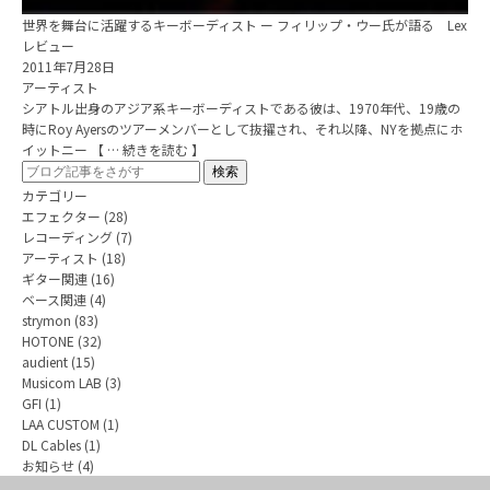
世界を舞台に活躍するキーボーディスト ー フィリップ・ウー氏が語る Lex
レビュー
2011年7月28日
アーティスト
シアトル出身のアジア系キーボーディストである彼は、1970年代、19歳の
時にRoy Ayersのツアーメンバーとして抜擢され、それ以降、NYを拠点にホ
イットニー 【 … 続きを読む 】
カテゴリー
エフェクター
(28)
レコーディング
(7)
アーティスト
(18)
ギター関連
(16)
ベース関連
(4)
strymon
(83)
HOTONE
(32)
audient
(15)
Musicom LAB
(3)
GFI
(1)
LAA CUSTOM
(1)
DL Cables
(1)
お知らせ
(4)