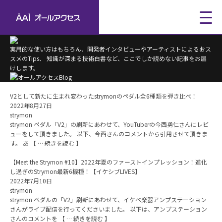
実用的な使い方はもちろん、開発者インタビューやアーティストによるおス
スメのTips、
知識が深まる技術白書など、ここでしか読めない記事をお届
けします。
V2として新たに生まれ変わったstrymonのペダル全6種類を弾き比べ！
2022年8月27日
strymon
strymon ペダル「V2」の刷新にあわせて、YouTuberの今西勇仁さんにレビ
ューをして頂きました。 以下、今西さんのコメントから引用させて頂きま
す。 あ 【 … 続きを読む 】
【Meet the Strymon #10】2022年夏のファーストインプレッション！進化
し過ぎのStrymon最新6機種！【イケシブLIVES】
2022年7月10日
strymon
strymon ペダルの「V2」刷新にあわせて、イケベ楽器アンプステーション
さんがライブ配信を行ってくださいました。 以下は、アンプステーション
さんのコメントを 【 … 続きを読む 】