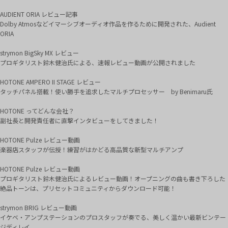
AUDIENT ORIA レビュー記事
Dolby Atmosなどイマーシブオーディオ作品を作るために開発された、Audient
ORIA
strymon BigSky MX レビュー
プロギタリスト鈴木健治氏による、速報レビュー動画が公開されました
HOTONE AMPERO II STAGE レビュー
タッチパネル搭載！使い勝手を追求したマルチプロセッサー by Benimaru氏
HOTONE ってどんな会社？
副社長と開発責任者に直撃インタビューをしてきました！
HOTONE Pulze レビュー動画
楽器店スタッフが伝授！練習がはかどる高品質な新型マルチアンプ
HOTONE Pulze レビュー動画
プロギタリスト鈴木健治氏によるレビュー動画！オープニングの曲も書き下ろした
絶品トーンは、プリセットコミュニティからダウンロード可能！
strymon BRIG レビュー動画
イケベ・アンプステーションのプロスタッフが奏でる、美しく温かい最新ビンテー
ジディレイ