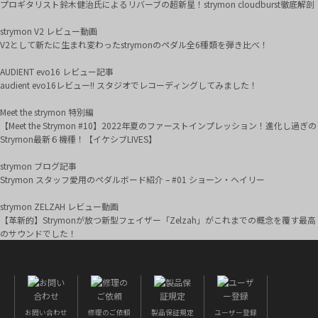
プロギタリスト鈴木健治氏によるリバーブの超新星！strymon cloudburst徹底解剖
strymon V2 レビュー動画
V2として新たに生まれ変わったstrymonのペダル全6種類を弾き比べ！
AUDIENT evo16 レビュー記事
audient evo16レビュー!! スタジオでレコーディングしてみました！
Meet the strymon 特別編
【Meet the Strymon #10】2022年夏のファーストインプレッション！進化し過ぎの
Strymon最新６機種！【イケシブLIVES】
strymon ブログ記事
Strymon スタッフ愛用のペダルボード紹介 – #01 ショーン・ヘイリー
strymon ZELZAH レビュー動画
【革新的】Strymonが放つ新型フェイザー「Zelzah」がこれまでの概念を覆す最高
のサウンドでした！
お問い合わせ
修理のご依頼
製品保証規定
ユーザー登録