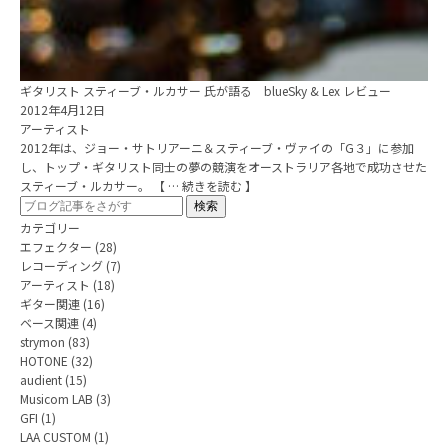
ギタリスト スティーブ・ルカサー 氏が語る blueSky & Lex レビュー
2012年4月12日
アーティスト
2012年は、ジョー・サトリアーニ＆スティーブ・ヴァイの「G３」に参加
し、トップ・ギタリスト同士の夢の競演をオーストラリア各地で成功させた
スティーブ・ルカサー。 【 … 続きを読む 】
カテゴリー
エフェクター
(28)
レコーディング
(7)
アーティスト
(18)
ギター関連
(16)
ベース関連
(4)
strymon
(83)
HOTONE
(32)
audient
(15)
Musicom LAB
(3)
GFI
(1)
LAA CUSTOM
(1)