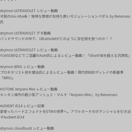
strymon ULTRAVIOLET レビュー動画
令和のUni-Vibe系！独特な質感が気持ち良いモジュレーションペダル by Benimaru
氏
strymon ULTRAVIOLET デモ動画
バンドサウンドの中で、UltraVioletがどのように存在感を放つのか！？
strymon ULTRAVIOLET レビュー動画
YOASOBIなどでご活躍のAssH氏によるレビュー動画！「Vibeの域を超える汎用性」
strymon BRIG レビュー動画
プロギタリスト鈴木健治氏によるレビュー動画！現代的BBDディレイの新基準
「BRIG」
HOTONE Ampero Mini レビュー動画
カンタン操作の超小型アンシュミ・マルチ「Ampero Mini」 by Benumaru
AUDIENT iD24 レビュー記事
昔使ったハードエフェクトをDTMの世界へ。アウトボードのポテンシャルを引き出
すAudient iD24
strymon cloudburst レビュー動画