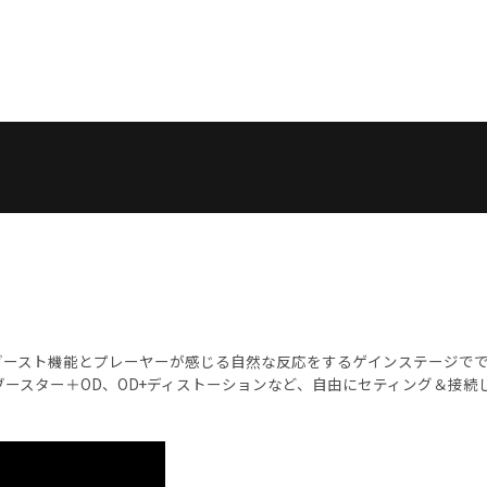
ブースト機能とプレーヤーが感じる自然な反応をするゲインステージででき
ブースター＋OD、OD+ディストーションなど、自由にセティング＆接