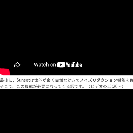
最後に、Sunsetは性能が良く自然な効きの
ノイズリダクション機能
を
そこで、この機能が必要になってくる訳です。（ビデオの15:26〜）