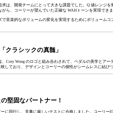
は、開発チームにとって大きな課題でした。Q 値レンジを無数に
がら、コーリーが望んでいた正確な WAHトーンを実現でき
ズで音楽的なボリュームの変化を実現するためにボリュームコ
ng「クラシックの真髄」
Cory Wong のロゴと組み合わされて、ペダルの美学と
囲気を反映しており、デザインとコーリーの個性がシームレスに結び
たの堅固なパートナー！
ルドツアーに同行し、見事に厳しいテストに合格しました。コーリ