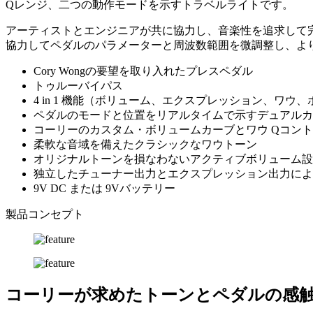
Qレンジ、二つの動作モードを示すトラベルライトです。
アーティストとエンジニアが共に協力し、音楽性を追求して完成し
協力してペダルのパラメーターと周波数範囲を微調整し、よ
Cory Wongの要望を取り入れたプレスペダル
トゥルーバイパス
4 in 1 機能（ボリューム、エクスプレッション、ワウ、
ペダルのモードと位置をリアルタイムで示すデュアルカ
コーリーのカスタム・ボリュームカーブとワウ Qコン
柔軟な音域を備えたクラシックなワウトーン
オリジナルトーンを損なわないアクティブボリューム設
独立したチューナー出力とエクスプレッション出力によ
9V DC または 9Vバッテリー
製品コンセプト
コーリーが求めたトーンとペダルの感