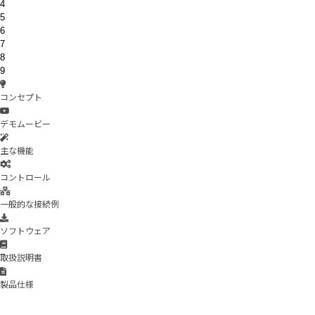
4
5
6
7
8
9
コンセプト
デモムービー
主な機能
コントロール
一般的な接続例
ソフトウェア
取扱説明書
製品仕様