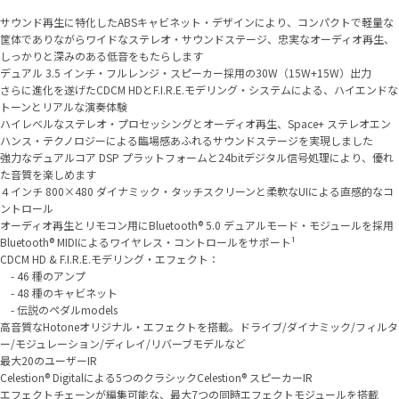
サウンド再生に特化したABSキャビネット・デザインにより、コンパクトで軽量な
筐体でありながらワイドなステレオ・サウンドステージ、忠実なオーディオ再生、
しっかりと深みのある低音をもたらします
デュアル 3.5 インチ・フルレンジ・スピーカー採用の30W（15W+15W）出力
さらに進化を遂げたCDCM HDとF.I.R.E.モデリング・システムによる、ハイエンドな
トーンとリアルな演奏体験
ハイレベルなステレオ・プロセッシングとオーディオ再生、Space+ ステレオエン
ハンス・テクノロジーによる臨場感あふれるサウンドステージを実現しました
強力なデュアルコア DSP プラットフォームと24bitデジタル信号処理により、優れ
た音質を楽しめます
４インチ 800×480 ダイナミック・タッチスクリーンと柔軟なUIによる直感的なコ
ントロール
オーディオ再生とリモコン用にBluetooth® 5.0 デュアルモード・モジュールを採用
Bluetooth® MIDIによるワイヤレス・コントロールをサポート¹
CDCM HD & F.I.R.E.モデリング・エフェクト：
- 46 種のアンプ
- 48 種のキャビネット
- 伝説のペダルmodels
高音質なHotoneオリジナル・エフェクトを搭載。ドライブ/ダイナミック/フィルタ
ー/モジュレーション/ディレイ/リバーブモデルなど
最大20のユーザーIR
Celestion® Digitalによる5つのクラシックCelestion® スピーカーIR
エフェクトチェーンが編集可能な、最大7つの同時エフェクトモジュールを搭載