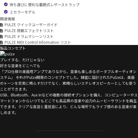
持ち運びに便利な着脱式レザーストラップ
２カラーモデル
関連情報
PULZE クイックユーザーガイド
PULZE 搭載エフェクトリスト
PULZE ドラムマシーンリスト
PULZE MIDI Control Information リスト
製品コンセプト
プレイする、だけじゃない
好きな音楽をどこへでも
「プロ仕様の楽器用アンプでありながら、音楽も楽しめるポータブルオーディオシ
ステム」 ――それがPulze開発のコンセプトでした。精密に設計されたPulzeは、楽器
のトーンを忠実に鳴らすだけでなく、素晴らしいステレオスピーカーとしても使う
ことができます。
USB、Bluetooth、Aux Inなどの複数の接続オプションを備え、コンピューターやス
マートフォンからいつでもどこでも高品質の音楽や迫力のムービーサウンドを再生
できます。クリアな高音と重低音により、どんな場所でもライブ感のある音楽が楽
しめます。