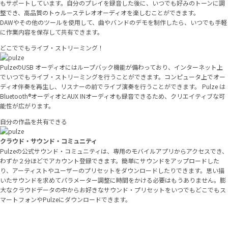
もサポートしています。自分のプレイを録音した後に、いつでも好みのトーンに調
整でき、高品質のトゥルーステレオオーディオを楽しむことができます。
DAWやその他のツールを使用して、曲やバンドのデモを制作したら、いつでも手軽
に作業内容を保存して共有できます。
どこででもライブ・ストリーミング！
PulzeのUSB オーディオにはループバック機能が備わっており、インターネット上
でいつでもライブ・ストリーミングを行うことができます。コンピュータ上でオー
ディオ伴奏を再生し、リスナーの前でライブ演奏を行うことができます。 Pulze は
Bluetooth®オーディオとAUX INオーディオも録音できるため、クリエイティブな可
能性が広がります。
自分の作品を共有できる
クラウド・サウンド・コミュニティ
Pulzeの公式サウンド・コミュニティは、専用のモバイルアプリからアクセスでき、
わずか２分ほどでアカウント登録できます。簡単にサウンドをアップロードした
り、アーティストやユーザーのプリセットをダウンロードしたりできます。思い描
いたサウンドを求めてパラメーター調整に時間をかける必要はもうありません。膨
大なクラウドデータの中からお好きなサウンド・プリセットをいつでもどこでもス
マートフォンやPulzeにダウンロードできます。