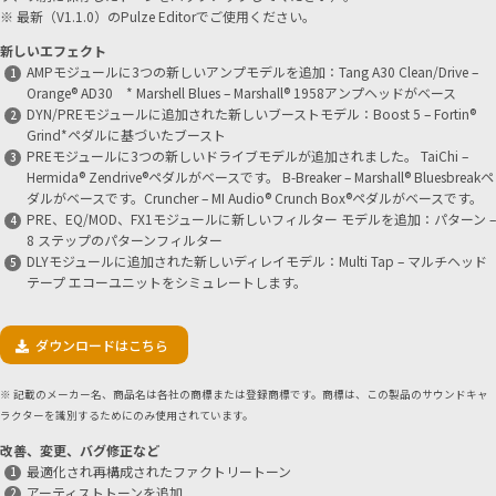
※ 最新（V1.1.0）のPulze Editorでご使用ください。
新しいエフェクト
AMPモジュールに3つの新しいアンプモデルを追加：Tang A30 Clean/Drive –
Orange® AD30 * Marshell Blues – Marshall® 1958アンプヘッドがベース
DYN/PREモジュールに追加された新しいブーストモデル：Boost 5 – Fortin®
Grind*ペダルに基づいたブースト
PREモジュールに3つの新しいドライブモデルが追加されました。 TaiChi –
Hermida® Zendrive®ペダルがベースです。 B-Breaker – Marshall® Bluesbreakペ
ダルがベースです。Cruncher – MI Audio® Crunch Box®ペダルがベースです。
PRE、EQ/MOD、FX1モジュールに新しいフィルター モデルを追加：パターン –
8 ステップのパターンフィルター
DLYモジュールに追加された新しいディレイモデル：Multi Tap – マルチヘッド
テープ エコーユニットをシミュレートします。
ダウンロードはこちら
※ 記載のメーカー名、商品名は各社の商標または登録商標です。商標は、この製品のサウンドキャ
ラクターを識別するためにのみ使用されています。
改善、変更、バグ修正など
最適化され再構成されたファクトリートーン
アーティストトーンを追加