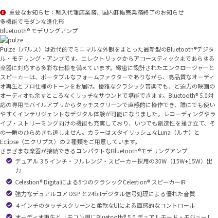
重要なお知らせ：輸入代理店業務、国内卸販売業務終了のお知らせ
多機能でモダンな進化形
Bluetooth® モデリングアンプ
Pulze（パルス）は近代的でミニマルな外観をまとった最新型のBluetooth®デジタ
ル・モデリング・アンプです。エレクトリックからアコースティックまであらゆる
楽器に対応する多彩な仕様を備えています。緻密に設計されたエンクロージャーと
スピーカーは、ポータブルなフォームファクターでありながら、高品質なオーディ
オ再生とプロ仕様のトーンをお届け。優雅なクラシック音楽でも、ど迫力の映画の
オーディオも余すところなくリッチなサウンドで堪能できます。Bluetooth® 5.0対
応の専用モバイルアプリからタッチスクリーンで直感的に操作でき、誰にでも使い
やすくインテリジェントなデジタル体験が可能になりました。レコーディングやラ
イブ・ストリーミング向けの機能も充実しており、いつでも創造性を掻き立て、そ
の一瞬のひらめきも逃しません。カラーはスタイリッシュなLuna（ルナ）と
Eclipse（エクリプス）の２種類をご用意しています。
さまざまな楽器が接続できるコンパクトなBluetooth®モデリングアンプ
デュアル 3.5 インチ・フルレンジ・スピーカー採用の30W（15W+15W）出
力
Celestion® Digitalによる5つのクラシックCelestion® スピーカーIR
強力なデュアルコア DSP と24bitデジタル信号処理による優れた音質
４インチのタッチスクリーンと柔軟なUIによる直感的なコントロール
オーディオ再生とリモコン用にBluetooth® 5.0 デュアルモード・モジュール