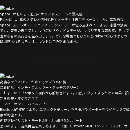
Space+ がもたらす迫力のサウンドステージと没入感
Pulzeには、真のステレオ信号処理とオーディオ再生をベースにした、革新的な
Space+ ステレオ・エンハンス・テクノロジーが組み込まれています。楽器の演奏
でも、音楽の再生でも、より広いサウンドステージ、よりリアルな臨場感、そして
豊かな音の奥行きを生み出します。どんな場面でもひとたびPulzeで鳴らせばその
臨場感溢れるステレオサウンドに包み込まれます。
高度なテクノロジーが叶えるデジタル体験
革新的な４インチ・フルカラー・タッチスクリーン
これまでのノブやボタン操作から解放されます。指先でタッチするだけで素早く設
定を調整・変更できます。
コンパニオン・モバイルアプリ
Bluetooth® 接続により、エフェクトチェーンや各種パラメーターをワイヤレスで編
集が可能です。
内蔵プレイリスト・モード＆Bluetooth® 5.0サポート
思いのままに音楽再生を楽しめます。 （注: Bluetooth MIDI コントロールには、サ