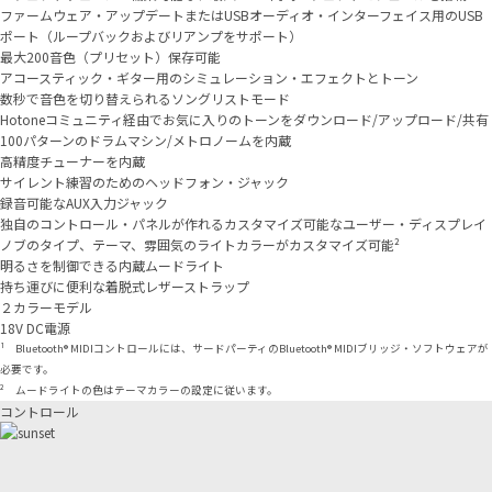
ファームウェア・アップデートまたはUSBオーディオ・インターフェイス用のUSB
ポート（ループバックおよびリアンプをサポート）
最大200音色（プリセット）保存可能
アコースティック・ギター用のシミュレーション・エフェクトとトーン
数秒で音色を切り替えられるソングリストモード
Hotoneコミュニティ経由でお気に入りのトーンをダウンロード/アップロード/共有
100パターンのドラムマシン/メトロノームを内蔵
高精度チューナーを内蔵
サイレント練習のためのヘッドフォン・ジャック
録音可能なAUX入力ジャック
独自のコントロール・パネルが作れるカスタマイズ可能なユーザー・ディスプレイ
ノブのタイプ、テーマ、雰囲気のライトカラーがカスタマイズ可能²
明るさを制御できる内蔵ムードライト
持ち運びに便利な着脱式レザーストラップ
２カラーモデル
18V DC電源
¹ Bluetooth® MIDIコントロールには、サードパーティのBluetooth® MIDIブリッジ・ソフトウェアが
必要です。
² ムードライトの色はテーマカラーの設定に従います。
コントロール