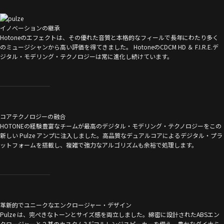
イノベーションの継承
Hotoneのエフェクトは、その優れた音質と本格的なフィールで長年にわたり多く
のミュージシャンから高い評価を得てきました。 HotoneのCDCM HD ＆ F.I.R.E.デ
ジタル・モデリング・テクノロジーは常に進化し続けています。
コアテクノロジーの融合
HOTONEの経験豊富なチームが最高のデジタル・モデリング・テクノロジーをこの
新しい Pulze アンプに注入しました。高品質なデュアルコアによるデジタル・プラ
ットフォームを搭載し、複雑で強力なアルゴリズムも余裕で処理します。
革新的でユニークなエンクロージャー・デザイン
Pulze は、完ぺきなトーンとサイズ感を両立しました。綿密に設計されたABSエン
クロージャーと２基のカスタム3.5’フルレンジスピーカーを備え、豊かなダイナミ