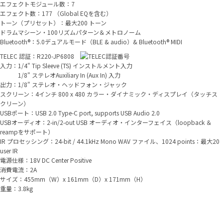
エフェクトモジュール数：7
エフェクト数：177 （Global EQを含む）
トーン（プリセット）：最大200 トーン
ドラムマシーン・100リズムパターン＆メトロノーム
Bluetooth®：5.0デュアルモード（BLE & audio）& Bluetooth® MIDI
TELEC 認証：R220-JP6808
入力：1/4" Tip Sleeve (TS) インストルメント入力
1/8" ステレオAuxiliary In (Aux In) 入力
出力：1/8" ステレオ・ヘッドフォン・ジャック
スクリーン：4インチ 800 x 480 カラー・ダイナミック・ディスプレイ（タッチス
クリーン）
USBポート：USB 2.0 Type-C port, supports USB Audio 2.0
USBオーディオ：2-in/2-out USB オーディオ・インターフェイス（loopback ＆
reampをサポート）
IR プロセッシング：24-bit / 44.1kHz Mono WAV ファイル、1024 points：最大20
user IR
電源仕様：18V DC Center Positive
消費電流：2A
サイズ：455mm（W）x 161mm（D）x 171mm（H）
重量：3.8kg