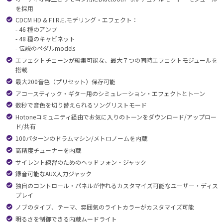
を採用
CDCM HD & F.I.R.E.モデリング・エフェクト：
- 46 種のアンプ
- 48 種のキャビネット
- 伝説のペダルmodels
エフェクトチェーンが編集可能な、最大７つの同時エフェクトモジュールを
搭載
最大200音色（プリセット）保存可能
アコースティック・ギター用のシミュレーション・エフェクトとトーン
数秒で音色を切り替えられるソングリストモード
Hotoneコミュニティ経由でお気に入りのトーンをダウンロード/アップロー
ド/共有
100パターンのドラムマシン/メトロノームを内蔵
高精度チューナーを内蔵
サイレント練習のためのヘッドフォン・ジャック
録音可能なAUX入力ジャック
独自のコントロール・パネルが作れるカスタマイズ可能なユーザー・ディス
プレイ
ノブのタイプ、テーマ、雰囲気のライトカラーがカスタマイズ可能
明るさを制御できる内蔵ムードライト