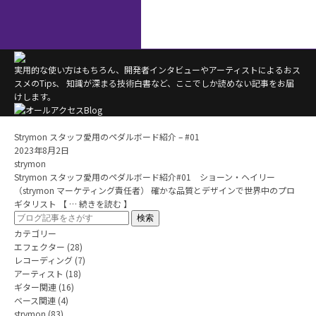
実用的な使い方はもちろん、開発者インタビューやアーティストによるおス
スメのTips、
知識が深まる技術白書など、ここでしか読めない記事をお届
けします。
Strymon スタッフ愛用のペダルボード紹介 – #01
2023年8月2日
strymon
Strymon スタッフ愛用のペダルボード紹介#01 ショーン・ヘイリー
（strymon マーケティング責任者） 確かな品質とデザインで世界中のプロ
ギタリスト 【 … 続きを読む 】
カテゴリー
エフェクター
(28)
レコーディング
(7)
アーティスト
(18)
ギター関連
(16)
ベース関連
(4)
strymon
(83)