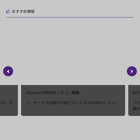
おすすめ情報
strymon FAIRFAX レビュー動画
HO
zah」が
フーチーズ 渋谷店の村田さんによるFAIRFAXのレビュー
プロ
画