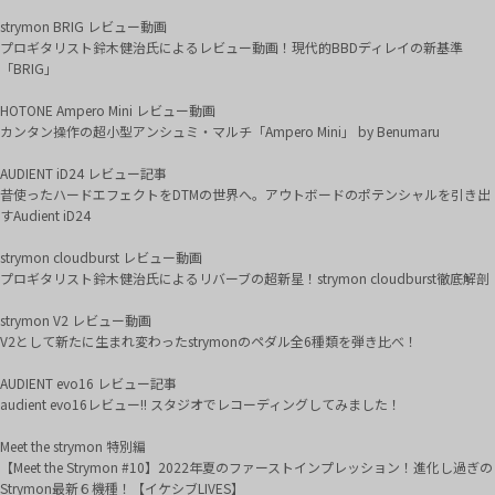
strymon BRIG レビュー動画
プロギタリスト鈴木健治氏によるレビュー動画！現代的BBDディレイの新基準
「BRIG」
HOTONE Ampero Mini レビュー動画
カンタン操作の超小型アンシュミ・マルチ「Ampero Mini」 by Benumaru
AUDIENT iD24 レビュー記事
昔使ったハードエフェクトをDTMの世界へ。アウトボードのポテンシャルを引き出
すAudient iD24
strymon cloudburst レビュー動画
プロギタリスト鈴木健治氏によるリバーブの超新星！strymon cloudburst徹底解剖
strymon V2 レビュー動画
V2として新たに生まれ変わったstrymonのペダル全6種類を弾き比べ！
AUDIENT evo16 レビュー記事
audient evo16レビュー!! スタジオでレコーディングしてみました！
Meet the strymon 特別編
【Meet the Strymon #10】2022年夏のファーストインプレッション！進化し過ぎの
Strymon最新６機種！【イケシブLIVES】