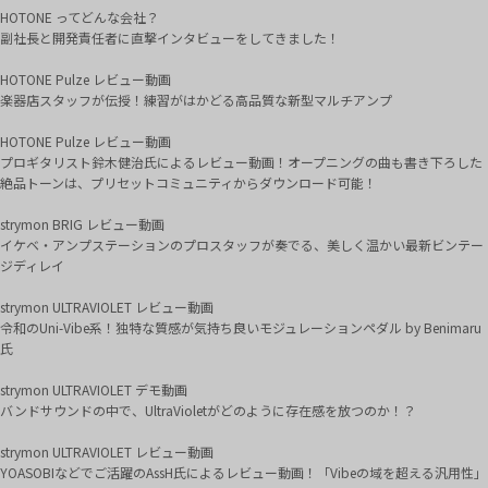
HOTONE ってどんな会社？
副社長と開発責任者に直撃インタビューをしてきました！
HOTONE Pulze レビュー動画
楽器店スタッフが伝授！練習がはかどる高品質な新型マルチアンプ
HOTONE Pulze レビュー動画
プロギタリスト鈴木健治氏によるレビュー動画！オープニングの曲も書き下ろした
絶品トーンは、プリセットコミュニティからダウンロード可能！
strymon BRIG レビュー動画
イケベ・アンプステーションのプロスタッフが奏でる、美しく温かい最新ビンテー
ジディレイ
strymon ULTRAVIOLET レビュー動画
令和のUni-Vibe系！独特な質感が気持ち良いモジュレーションペダル by Benimaru
氏
strymon ULTRAVIOLET デモ動画
バンドサウンドの中で、UltraVioletがどのように存在感を放つのか！？
strymon ULTRAVIOLET レビュー動画
YOASOBIなどでご活躍のAssH氏によるレビュー動画！「Vibeの域を超える汎用性」