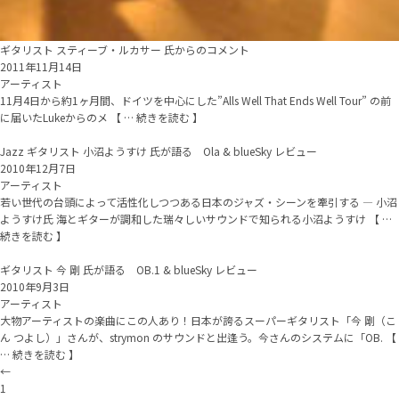
ギタリスト スティーブ・ルカサー 氏からのコメント
2011年11月14日
アーティスト
11月4日から約1ヶ月間、ドイツを中心にした”Alls Well That Ends Well Tour” の前
に届いたLukeからのメ 【 … 続きを読む 】
Jazz ギタリスト 小沼ようすけ 氏が語る Ola & blueSky レビュー
2010年12月7日
アーティスト
若い世代の台頭によって活性化しつつある日本のジャズ・シーンを牽引する — 小沼
ようすけ氏 海とギターが調和した瑞々しいサウンドで知られる小沼ようすけ 【 …
続きを読む 】
ギタリスト 今 剛 氏が語る OB.1 & blueSky レビュー
2010年9月3日
アーティスト
大物アーティストの楽曲にこの人あり！日本が誇るスーパーギタリスト「今 剛（こ
ん つよし）」さんが、strymon のサウンドと出逢う。今さんのシステムに「OB. 【
… 続きを読む 】
←
1