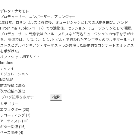
デレク・ナカモト
プロデューサー、コンポーザー、アレンジャー
1981年、ロサンゼルスに移住後、ミュージシャンとしての活動を開始。バンド
Hiroshima（Epicレコード）での活動後、セッション･ミュージシャンとして活躍。
プロデューサーに転身後はウィル・スミスなど有名ミュージシャンの作品を手がけ
る。 近年では、リスボン（ポルトガル）で行われたアンゴラ人のワルデマール・バ
ストスとグルベンキアン・オーケストラが共演した歴史的なコンサートのミックス
を手がけた。
オフィシャルWEBサイト
timeline
ディレイ
モジュレーション
MOBIUS
前の投稿に戻る
次の投稿へ進む
カテゴリー
エフェクター
(28)
レコーディング
(7)
アーティスト
(18)
ギター関連
(16)
ベース関連
(4)