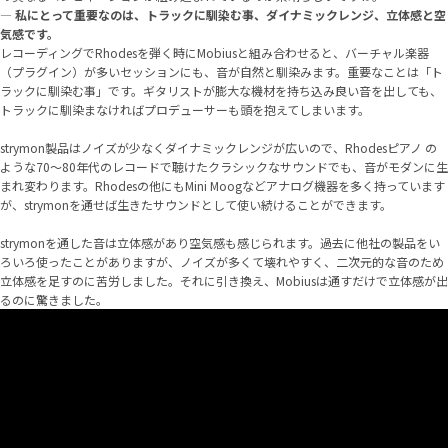
—
私にとって重要なのは、トラックに馴染む事、ダイナミックレンジ、立体感と空
気感です。
レコーディングでRhodesを弾く時にMobiusと組み合わせると、バーチャル楽器
（プラグイン）が多いセッションにも、音が自然と馴染みます。重要なことは「ト
ラックに馴染む事」です。ギタリストが膨大な機材を持ち込み良い音を出しても、
トラックに馴染まなければプロデューサーも頭を抱えてしまいます。
strymon製品はノイズが少なくダイナミックレンジが広いので、Rhodesピアノ の
ような70～80年代のレコードで聴けたクラシックなサウンドでも、音がモダンに生
まれ変わります。Rhodesの他にもMini Moogなどアナログ機器を多く持っています
が、strymonを通せば生きたサウンドとして使い続けることができます。
strymonを通した音は立体感があり空気感も感じられます。過去に他社の製品をい
ろいろ使ったことがありますが、ノイズが多くて壊れやすく、二次元的な音のため
立体感を足すのに苦労しました。それに引き換え、Mobiusは通すだけで立体感が出
るのに驚きました。