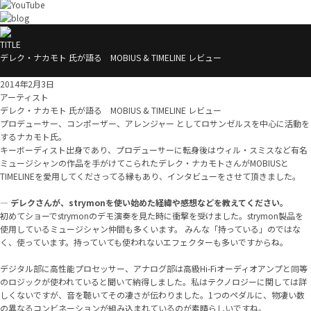
TITLE
デレク・ナカモト 氏が語る MOBIUS & TIMELINE レビュー
2014年2月3日
アーティスト
デレク・ナカモト 氏が語る MOBIUS & TIMELINE レビュー
プロデューサー、コンポーザー、アレンジャー としてロサンゼルスを中心に活動を
するナカモト氏。
キーボーディスト出身であり、プロデューサーに転身後はウィル・スミスなど有名
ミュージシャンの作品を手がけてこられたデレク・ナカモトさんがMOBIUSと
TIMELINEを愛用してくださってる縁もあり、インタビューをさせて頂きました。
—
デレクさんが、strymonを使い始めた経緯や感想などを教えてください。
初めてショーでstrymonのデモ演奏を見た時に衝撃を受けました。strymon製品を
使用しているミュージシャン仲間も多くいます。 みんな「持っている」のではな
く、使っています。持っていても使われないエフェクターも多いですからね。
デジタル部に高性能プロセッサー、アナログ部は高級Hi-Fiオーディオアンプと同等
のロジックが使われていると聞いて納得しました。私はテクノロジーに関しては詳
しくないですが、音を聴いてその凄さが伝わりました。1つのペダルに、物凄い数
の異なるコンビネーションが組み込まれているのが素晴らしいですね。