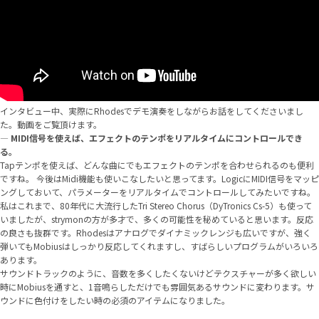
インタビュー中、実際にRhodesでデモ演奏をしながらお話をしてくださいまし
た。動画をご覧頂けます。
—
MIDI信号を使えば、エフェクトのテンポをリアルタイムにコントロールでき
る。
Tapテンポを使えば、どんな曲にでもエフェクトのテンポを合わせられるのも便利
ですね。 今後はMidi機能も使いこなしたいと思ってます。LogicにMIDI信号をマッピ
ングしておいて、パラメーターをリアルタイムでコントロールしてみたいですね。
私はこれまで、80年代に大流行したTri Stereo Chorus（DyTronics Cs-5）も使って
いましたが、strymonの方が多才で、多くの可能性を秘めていると思います。反応
の良さも抜群です。Rhodesはアナログでダイナミックレンジも広いですが、強く
弾いてもMobiusはしっかり反応してくれますし、すばらしいプログラムがいろいろ
あります。
サウンドトラックのように、音数を多くしたくないけどテクスチャーが多く欲しい
時にMobiusを通すと、1音鳴らしただけでも雰囲気あるサウンドに変わります。サ
ウンドに色付けをしたい時の必須のアイテムになりました。