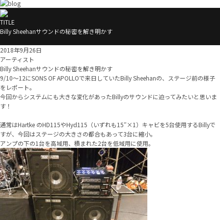
TITLE
Billy Sheehanサウンドの秘密を解き明かす
2018年9月26日
アーティスト
Billy Sheehanサウンドの秘密を解き明かす
9/10～12にSONS OF APOLLOで来日していたBilly Sheehanの、ステージ前の様子
をレポート。
今回からシステムにも大きな変化があったBillyのサウンドに迫ってみたいと思いま
す！
通常はHartke のHD115やHyd115（いずれも15″×1）キャビを5台使用するBillyで
すが、今回はステージの大きさの都合もあって3台に縮小。
アンプの下の1台を高域用、積まれた2台を低域用に使用。