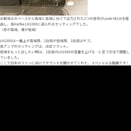
お馴染みのベースから高域と低域に分けて出力された2つの信号がLine6 HELIXを経
由し、各Hartke LH1000に送られるセッティングでした。
（赤が高域、青が低域）
LH1000は一番上が高域用、2台目が低域用、3台目はサブ。
各アンプのセッティングは、ほぼフラット。
低域をもっと出したい時は、2台目のLH1000の音量を上げる…と言う方法で調整し
ていました。
ここで日本のファンに向けてサウンドを聞かせてくれた、スペシャルな動画です！