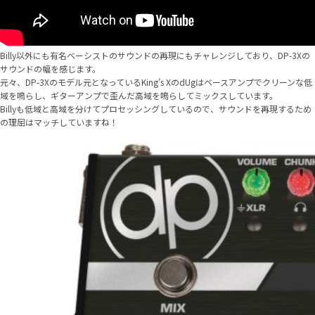
Billy以外にも有名ベーシストのサウンドの再現にもチャレンジしており、DP-3Xの
サウンドの幅を感じます。
元々、DP-3Xのモデル元となっているKing’s XのdUgはベースアンプでクリーンな低
域を鳴らし、ギターアンプで歪んだ高域を鳴らしてミックスしています。
Billyも低域と高域を分けてプロセッシングしているので、サウンドを再現するため
の理屈はマッチしていますね！