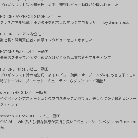
プロギタリスト鈴木健治氏による、速報レビュー動画が公開されました
HOTONE AMPERO II STAGE レビュー
タッチパネル搭載！使い勝手を追求したマルチプロセッサー by Benimaru氏
HOTONE ってどんな会社？
副社長と開発責任者に直撃インタビューをしてきました！
HOTONE Pulze レビュー動画
楽器店スタッフが伝授！練習がはかどる高品質な新型マルチアンプ
HOTONE Pulze レビュー動画
プロギタリスト鈴木健治氏によるレビュー動画！オープニングの曲も書き下ろした
絶品トーンは、プリセットコミュニティからダウンロード可能！
strymon BRIG レビュー動画
イケベ・アンプステーションのプロスタッフが奏でる、美しく温かい最新ビンテー
ジディレイ
strymon ULTRAVIOLET レビュー動画
令和のUni-Vibe系！独特な質感が気持ち良いモジュレーションペダル by Benimaru
氏