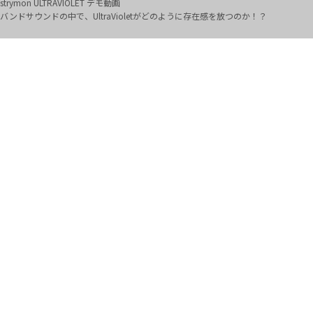
strymon ULTRAVIOLET デモ動画
バンドサウンドの中で、UltraVioletがどのように存在感を放つのか！？
strymon ULTRAVIOLET レビュー動画
YOASOBIなどでご活躍のAssH氏によるレビュー動画！「Vibeの域を超える汎用性」
strymon BRIG レビュー動画
プロギタリスト鈴木健治氏によるレビュー動画！現代的BBDディレイの新基準
「BRIG」
HOTONE Ampero Mini レビュー動画
カンタン操作の超小型アンシュミ・マルチ「Ampero Mini」 by Benumaru
AUDIENT iD24 レビュー記事
昔使ったハードエフェクトをDTMの世界へ。アウトボードのポテンシャルを引き出
すAudient iD24
strymon cloudburst レビュー動画
プロギタリスト鈴木健治氏によるリバーブの超新星！strymon cloudburst徹底解剖
strymon V2 レビュー動画
V2として新たに生まれ変わったstrymonのペダル全6種類を弾き比べ！
AUDIENT evo16 レビュー記事