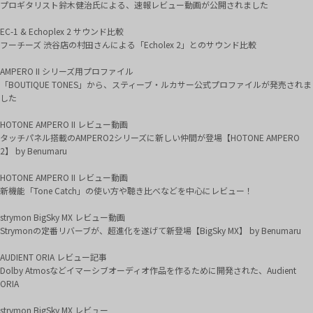
プロギタリスト鈴木健治氏による、速報レビュー動画が公開されました
EC-1 & Echoplex 2 サウンド比較
フーチーズ 渋谷店の村田さんによる「Echolex 2」とのサウンド比較
AMPERO II シリーズ用プロファイル
「BOUTIQUE TONES」から、スティーブ・ルカサー公式プロファイルが発売されま
した
HOTONE AMPERO II レビュー動画
タッチパネル搭載のAMPERO2シリーズに新しい仲間が登場【HOTONE AMPERO
2】 by Benumaru
HOTONE AMPERO II レビュー動画
新機能「Tone Catch」の使い方や聴き比べなどを中心にレビュー！
strymon BigSky MX レビュー動画
Strymonの定番リバーブが、超進化を遂げて新登場【BigSky MX】 by Benumaru
AUDIENT ORIA レビュー記事
Dolby Atmosなどイマーシブオーディオ作品を作るために開発された、Audient
ORIA
strymon BigSky MX レビュー