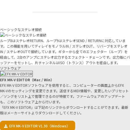
ベーシックなステレオ接続
ループ8はステレオRETURN、ループ9はステレオSEND / RETURNに対応していま
す。この機能を用いてディレイをモノラルIN / ステレオOUT、リバーブをステレオ
IN / ステレオOUTで接続しています。ギターから全てのエフェクター（ループ）を
経由して、2台のアンプにステレオ出力するエフェクト・チェーンです。出力毎にバ
ッファーをセットし、片チャンネルはISO（トランス）アウトを経由します。
ソフトウェア
EFX MK-V EDITOR（Mac / Win）
EFX MK-V EDITORソフトウェアを使用すると、コンピューターの画面上からEFX
MK-Vのセッティングを変更できます。送信するMIDI情報や、変更したいプリセット
／ソングをリスト上で管理できるのが特徴です。ファームウェアのアップデート
も、このソフトウェア上から行います。
「EFX MK-V EDITOR」は下記のリンクからダウンロードすることができます。最新
版はメーカーサイトよりダウンロードしてください。
EFX MK-V EDITOR V1.30（Windows）