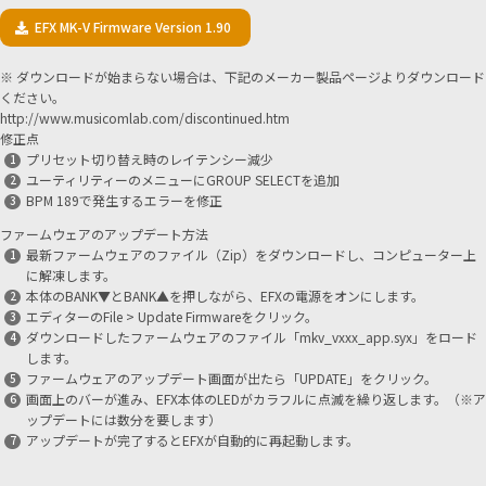
EFX MK-V Firmware Version 1.90
※ ダウンロードが始まらない場合は、下記のメーカー製品ページよりダウンロード
ください。
http://www.musicomlab.com/discontinued.htm
修正点
プリセット切り替え時のレイテンシー減少
ユーティリティーのメニューにGROUP SELECTを追加
BPM 189で発生するエラーを修正
ファームウェアのアップデート方法
最新ファームウェアのファイル（Zip）をダウンロードし、コンピューター上
に解凍します。
本体のBANK▼とBANK▲を押しながら、EFXの電源をオンにします。
エディターのFile > Update Firmwareをクリック。
ダウンロードしたファームウェアのファイル「mkv_vxxx_app.syx」をロード
します。
ファームウェアのアップデート画面が出たら「UPDATE」をクリック。
画面上のバーが進み、EFX本体のLEDがカラフルに点滅を繰り返します。（※ア
ップデートには数分を要します）
アップデートが完了するとEFXが自動的に再起動します。