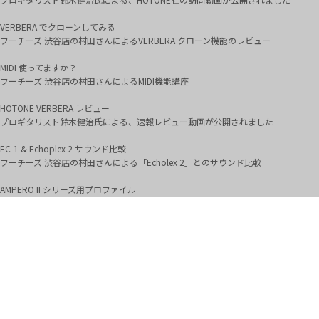
VERBERA でクローンしてみる
フーチーズ 渋谷店の村田さんによるVERBERA クローン機能のレビュー
MIDI 使ってますか？
フーチーズ 渋谷店の村田さんによるMIDI機能講座
HOTONE VERBERA レビュー
プロギタリスト鈴木健治氏による、速報レビュー動画が公開されました
EC-1 & Echoplex 2 サウンド比較
フーチーズ 渋谷店の村田さんによる「Echolex 2」とのサウンド比較
AMPERO II シリーズ用プロファイル
「BOUTIQUE TONES」から、スティーブ・ルカサー公式プロファイルが発売されま
した
HOTONE AMPERO II レビュー動画
タッチパネル搭載のAMPERO2シリーズに新しい仲間が登場【HOTONE AMPERO
2】 by Benumaru
HOTONE AMPERO II レビュー動画
新機能「Tone Catch」の使い方や聴き比べなどを中心にレビュー！