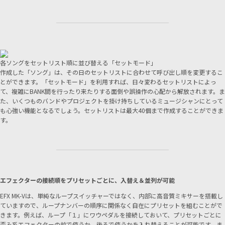
各ソングをセットリスト順に並び替える「セットモード」
作成した「ソング」は、その日のセットリストに合わせて呼び出し順を変更するこ
とができます。「セットモード」を利用すれば、日々変わるセットリストによっ
て、複雑にBANK間を行ったり来たりする面倒や誤操作の心配から解放されます。ま
た、いくつものバンドやプロジェクトを掛け持ちしているミュージシャンにとって
も心強い機能となるでしょう。セットリストは最大40個まで作成することができま
す。
エフェクターの接続順をプリセットごとに、入替え＆並列が可能
EFX MK-Vは、単純なループスイッチャーではなく、内部に高音質ミキサーを搭載し
ていますので、ループナンバーの順序に関係なく自在にプリセットを組むことがで
きます。例えば、ループ「１」にワウペダルを接続しておいて、プリセットごとに
歪み系エフェクターの前で使うか、後ろで使うかを入れ替えることが可能です。ま