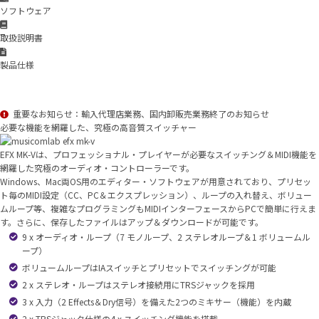
ソフトウェア
取扱説明書
製品仕様
重要なお知らせ：輸入代理店業務、国内卸販売業務終了のお知らせ
必要な機能を網羅した、究極の高音質スイッチャー
EFX MK-Vは、プロフェッショナル・プレイヤーが必要なスイッチング＆MIDI機能を
網羅した究極のオーディオ・コントローラーです。
Windows、Mac両OS用のエディター・ソフトウェアが用意されており、プリセッ
ト毎のMIDI設定（CC、PC＆エクスプレッション）、ループの入れ替え、ボリュー
ムループ等、複雑なプログラミングもMIDIインターフェースからPCで簡単に行えま
す。さらに、保存したファイルはアップ＆ダウンロードが可能です。
9 x オーディオ・ループ（7 モノループ、2 ステレオループ＆1 ボリュームル
ープ）
ボリュームループはIAスイッチとプリセットでスイッチングが可能
2 x ステレオ・ループはステレオ接続用にTRSジャックを採用
3 x 入力（2 Effects＆Dry信号）を備えた2つのミキサー（機能）を内蔵
2 x TRSジャック仕様の4 x スイッチング機能を搭載