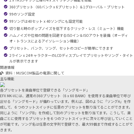
360プリセット（60バンク x 6プリセット）＆1グローバル・プリセット
99のソング設定
99ソングは40セット x 40ソングにも設定可能
切り替え時のポップノイズを低下するクリック・レス（ミュート）機能
ハムノイズや位相の問題を回避するISOイン＆ISOアウトを装備（オーディ
オ・トランスによるアイソレーション機能）
プリセット、バンク、ソング、セットのコピーが簡単にできます
2ライン x 24キャラクターのLCDディスプレイでプリセットやソング・タイト
ルが表示できます
関連情報
資料：MUSICOM製品の電源に関して
主な機能
各プリセットを楽曲単位で登録できる「ソングモード」
EFX MK-Vには、通常の360プリセット（6 x 60 BANK）を使用する楽曲単位で呼び
出せる「ソングモード」が備わっています。例えば、図のように「ソングA」を作
成して、６つのフットスイッチに任意のプリセットを割り当てることができます。
同じように「ソングB」を作成して別のプリセットを割り当てます。こうして、楽
曲ごとに使用するプリセットを６つのフットスイッチに次々と呼び出していくこと
が可能です。ソング名は任意の文字列で登録でき、最大99個まで作成することがで
きます。