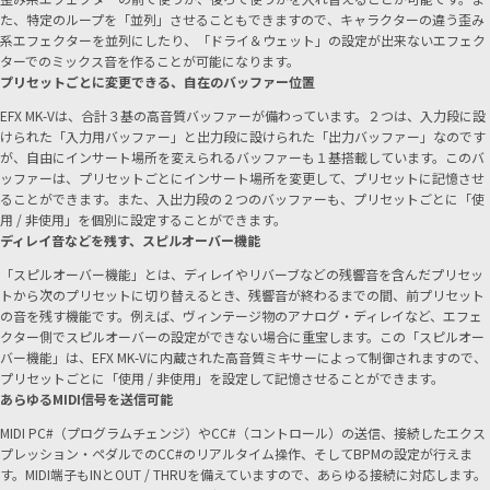
た、特定のループを「並列」させることもできますので、キャラクターの違う歪み
系エフェクターを並列にしたり、「ドライ＆ウェット」の設定が出来ないエフェク
ターでのミックス音を作ることが可能になります。
プリセットごとに変更できる、自在のバッファー位置
EFX MK-Vは、合計３基の高音質バッファーが備わっています。２つは、入力段に設
けられた「入力用バッファー」と出力段に設けられた「出力バッファー」なのです
が、自由にインサート場所を変えられるバッファーも１基搭載しています。このバ
ッファーは、プリセットごとにインサート場所を変更して、プリセットに記憶させ
ることができます。また、入出力段の２つのバッファーも、プリセットごとに「使
用 / 非使用」を個別に設定することができます。
ディレイ音などを残す、スピルオーバー機能
「スピルオーバー機能」とは、ディレイやリバーブなどの残響音を含んだプリセッ
トから次のプリセットに切り替えるとき、残響音が終わるまでの間、前プリセット
の音を残す機能です。例えば、ヴィンテージ物のアナログ・ディレイなど、エフェ
クター側でスピルオーバーの設定ができない場合に重宝します。この「スピルオー
バー機能」は、EFX MK-Vに内蔵された高音質ミキサーによって制御されますので、
プリセットごとに「使用 / 非使用」を設定して記憶させることができます。
あらゆるMIDI信号を送信可能
MIDI PC#（プログラムチェンジ）やCC#（コントロール）の送信、接続したエクス
プレッション・ペダルでのCC#のリアルタイム操作、そしてBPMの設定が行えま
す。MIDI端子もINとOUT / THRUを備えていますので、あらゆる接続に対応します。