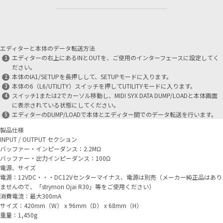
エディターと本体のデータ転送方法
エディターの右上にあるINとOUTを、ご使用のインターフェースに設定してく
ださい。
本体のIA1/SETUPを長押しして、SETUPモードに入ります。
本体の6（L6/UTILITY）スイッチを押してUTILITYモードに入ります。
スイッチ1または2でカーソル移動し、MIDI SYX DATA DUMP/LOADと本体画面
に表示されている状態にしてください。
エディターのDUMP/LOADで本体とエディター間でのデータ転送を行います。
製品仕様
INPUT / OUTPUT セクション
バッファー・インピーダンス：2.2MΩ
バッファー・出力インピーダンス：100Ω
電源、サイズ
電源：12VDC・・・DC12Vセンターマイナス、電源は別売（メーカー純正品はあり
ませんので、「strymon Ojai R30」等をご使用ください）
消費電流：最大300mA
サイズ：420mm（W） x 96mm（D） x 68mm（H）
重量：1,450g