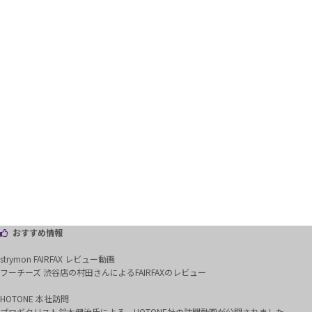
おすすめ情報
strymon FAIRFAX レビュー動画
フーチーズ 渋谷店の村田さんによるFAIRFAXのレビュー
HOTONE 本社訪問
プロギタリスト鈴木健治氏による、HOTONE社の訪問動画が公開されました