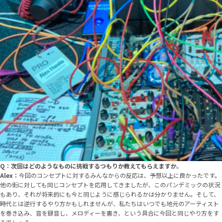
Q：次回はどのようなものに挑戦するつもりか教えてもらえますか
。
Alex：
今回のコンセプトに対するみんなからの反応は、予想以上に良かったです。
他の街に対しても同じコンセプトを応用してきましたが、このパンデミックの状況
もあり、それが将来的にも今と同じように感じられるかは分かりません。そして、
時代とは逆行するやり方かもしれませんが、私たちはいつでも地元のアーティスト
を巻き込み、音を録音し、メロディーを書き、という具合に今回と同じやり方をす