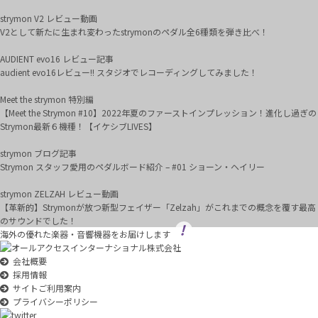
strymon V2 レビュー動画
V2として新たに生まれ変わったstrymonのペダル全6種類を弾き比べ！
AUDIENT evo16 レビュー記事
audient evo16レビュー!! スタジオでレコーディングしてみました！
Meet the strymon 特別編
【Meet the Strymon #10】2022年夏のファーストインプレッション！進化し過ぎの
Strymon最新６機種！【イケシブLIVES】
strymon ブログ記事
Strymon スタッフ愛用のペダルボード紹介 – #01 ショーン・ヘイリー
strymon ZELZAH レビュー動画
【革新的】Strymonが放つ新型フェイザー「Zelzah」がこれまでの概念を覆す最高
のサウンドでした！
海外の優れた楽器・音響機器をお届けします
会社概要
採用情報
サイトご利用案内
プライバシーポリシー