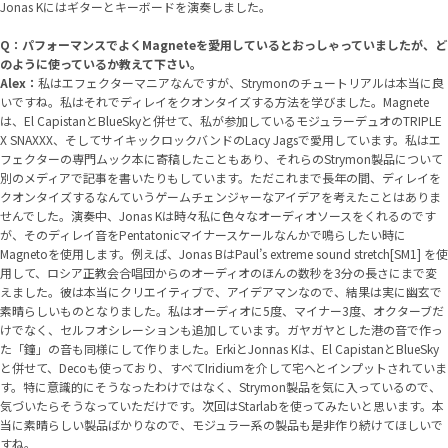
Jonas Kにはギターとキーボードを演奏しました。
Q：パフォーマンスでよくMagneteを愛用しているとおっしゃっていましたが、ど
のように使っているか教えて下さい。
Alex：
私はエフェクターマニアなんですが、Strymonのチュートリアルは本当に良
いですね。私はそれでディレイをクオンタイズする方法を学びました。
Magnete
は、
El Capistan
と
BlueSky
と併せて、私が参加しているモジュラーデュオのTRIPLE
X SNAXXX、そしてサイキックロックバンドのLacy Jagsで愛用しています。私はエ
フェクターの専門ムック本に寄稿したこともあり、それらのStrymon製品について
別のメディアで記事を書いたりもしています。ただこれまで長年の間、ディレイを
クオンタイズするなんていうゲームチェンジャーなアイデアを考えたことはありま
せんでした。演奏中、Jonas Kは時々私に色々なオーディオソースをくれるのです
が、そのディレイ音をPentatonicマイナースケールなんかで鳴らしたい時に
Magneto
を使用します。例えば、Jonas BはPaul’s extreme sound stretch[SM1] を使
用して、ロシア正教会合唱団からのオーディオのほんの数秒を3分の長さにまで変
えました。彼は本当にクリエイティブで、アイデアマンなので、結果は実に幽玄で
素晴らしいものとなりました。私はオーディオに5度、マイナー3度、オクターブだ
けでなく、セルフオシレーションも追加しています。ガヤガヤとした港の音で作っ
た「鐘」の音も同様にして作りました。ErkiとJonnas Kは、
El Capistan
と
BlueSky
と併せて、
Deco
も使っており、すべて
Iridium
を介して宅へとインプットされていま
す。特に意識的にそうなったわけではなく、Strymon製品を気に入っているので、
気づいたらそうなっていただけです。次回は
Starlab
を使ってみたいと思います。本
当に素晴らしい製品ばかりなので、モジュラー系の製品も是非作り続けてほしいで
すね。