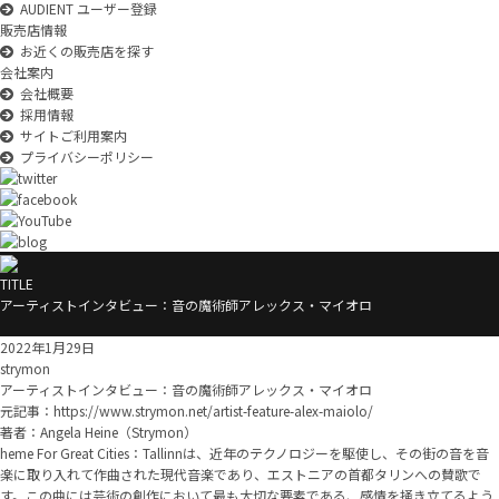
AUDIENT ユーザー登録
販売店情報
お近くの販売店を探す
会社案内
会社概要
採用情報
サイトご利用案内
プライバシーポリシー
TITLE
アーティストインタビュー：音の魔術師アレックス・マイオロ
2022年1月29日
strymon
アーティストインタビュー：音の魔術師アレックス・マイオロ
元記事：
https://www.strymon.net/artist-feature-alex-maiolo/
著者：Angela Heine（Strymon）
heme For Great Cities：Tallinnは、近年のテクノロジーを駆使し、その街の音を音
楽に取り入れて作曲された現代音楽であり、エストニアの首都タリンへの賛歌で
す。この曲には芸術の創作において最も大切な要素である、感情を掻き立てるよう