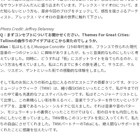
なサウンドがふんだんに盛り込まれています。アレックス・マイオロについて、ま
だ知らないという方も、是非今回のブログをチェックして、感性を揺さぶるアーテ
ィスト、アレックス・マイオロの音楽の世界に触れて下さい。
Photo Credit: Jeffrey Delannoy
Q：まずコンセプトについてお聞かせください。Themes For Great Cities:
Tallinnの曲作りのアイデアはどこから来たのでしょうか。
Alex：
私はもともとMusique Concrète（1940年代後半、フランスで作られた現代
音楽の一つのジャンル）に興味がありましたが、もっと音楽的なものにしたいと考
えていました。同時に、どうすれば「街」にスポットライトを当てられるのか、と
いう方法も考えていました。私はこれまでに多くの旅を通して、サラエボ、ケル
ン、リスボン、ゲントといった街での感動的な体験をしました。
そして私のお気に入りの街の上位に入るのがエストニアの首都タリンです。
タリン
ミュージックウィーク
（TMW）は、縮小版SXSWといったところで、私が今まで行
った中で最も先進的なフェスティバルの一つです。私はそこへジャーナリストとし
て出席し、この素晴らしい街を称えるべく、音楽でラブレターを作りたいというア
イデアを、主催であるヘレン・シルドナに伝えました。それは音楽や音のパター
ン、モジュラーキットの裏側といったことだけではなく、街の日々をも内包したも
のにしたいと思っていました。TMW側もこのコンセプトを気に入ってくれて、私た
ちの自由にさせてくれました。TMWパートナーのTeliaにも、絶え間ないサポートを
くれたことに感謝を伝えたいです。