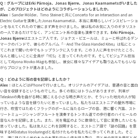
Q：グループにはErki Pärnoja、Jonas Bjerre、Jonas Kaarnametsがいました
が、このプロジェクトはどのようにコラボレーションしましたか。
Alex：
Sander Mölder、Timo Steinerと共にConcerto for an Intersection and an
Electric Guitarを演奏したJonas Kaarnametは、本当に素晴らしいインスピレーショ
ンを与えてくれたので彼にまず声をかけました。彼は私のお気に入りのギタリスト
の一人であるだけでなく、アンビエント系の音楽も演奏できます。
Erki Pärnoja、
Jonas Bjerre
はエストニア人です。ジョナス・ビエールは、ミューと呼ばれるデン
マークのバンドで、彼らのアルバム「…And The Glass Handed Kites」は私にとっ
てこれまで聞いた中でもトップランクに入ります。この３人に声をかけたところ、
なんと嬉しいことに全員が「YES」と言ってくれたのです。そしてビジュアル担当
としてAlyona Movko-Mägiも参加し、彼女に様々なアイデアも取り込んでもらいな
がらプロジェクトが進みました。
Ｑ：どのように街の音を記録しましたか？
Alex：
ほとんどはiPhoneで行いました。オリジナルのアイデアは、普通の音と面白
い音を収録するというものでした。多くの街にはトラムがありますが、列車が
Teleskiviの角を曲がる時に聞こえる小さな鳴き声だとか、そういった地元の人が知
っているような音を録りたいと思っていました。私たちはエストニアの屋外市場に
行き、吹雪ではためくフラッグのポールに当たるロープの音、港に響く汽笛、スト
リートミュージシャンがフルートを演奏するトンネル道での歩行者のハイヒールの
音なんかを記録しました。また、光を電圧のように数値化して音に変換したいとも
思っていました。私は友人にこれを説明すると、エストニア語で「謎の回路」を意
味する
Mõistatus Vooluringid
と名付けたものを私たちに作ってくれました。そこ
で、港に降り注ぐ光や木々の木漏れ日から値を読み取り、音と光の両方を電圧とゲ