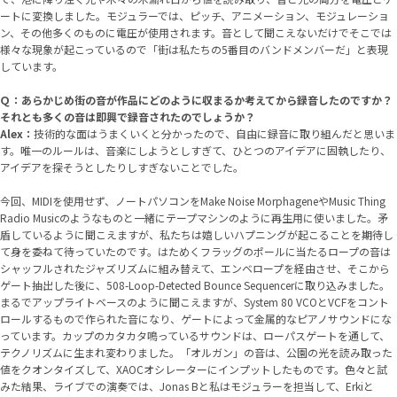
ートに変換しました。モジュラーでは、ピッチ、アニメーション、モジュレーショ
ン、その他多くのものに電圧が使用されます。音として聞こえないだけでそこでは
様々な現象が起こっているので「街は私たちの5番目のバンドメンバーだ」と表現
しています。
Ｑ：あらかじめ街の音が作品にどのように収まるか考えてから録音したのですか？
それとも多くの音は即興で録音されたのでしょうか？
Alex：
技術的な面はうまくいくと分かったので、自由に録音に取り組んだと思いま
す。唯一のルールは、音楽にしようとしすぎて、ひとつのアイデアに固執したり、
アイデアを探そうとしたりしすぎないことでした。
今回、MIDIを使用せず、ノートパソコンをMake Noise MorphageneやMusic Thing
Radio Musicのようなものと一緒にテープマシンのように再生用に使いました。矛
盾しているように聞こえますが、私たちは嬉しいハプニングが起こることを期待し
て身を委ねて待っていたのです。はためくフラッグのポールに当たるロープの音は
シャッフルされたジャズリズムに組み替えて、エンベロープを経由させ、そこから
ゲート抽出した後に、508-Loop-Detected Bounce Sequencerに取り込みました。
まるでアップライトベースのように聞こえますが、System 80 VCOとVCFをコント
ロールするもので作られた音になり、ゲートによって金属的なピアノサウンドにな
っています。カップのカタカタ鳴っているサウンドは、ローパスゲートを通して、
テクノリズムに生まれ変わりました。「オルガン」の音は、公園の光を読み取った
値をクオンタイズして、XAOCオシレーターにインプットしたものです。色々と試
みた結果、ライブでの演奏では、Jonas Bと私はモジュラーを担当して、Erkiと