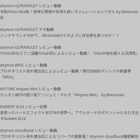
strymon ULTRAVIOLET レビュー動画
令和のUni-Vibe系！独特な質感が気持ち良いモジュレーションペダル by Benimaru
氏
strymon ULTRAVIOLET デモ動画
バンドサウンドの中で、UltraVioletがどのように存在感を放つのか！？
strymon ULTRAVIOLET レビュー動画
YOASOBIなどでご活躍のAssH氏によるレビュー動画！「Vibeの域を超える汎用性」
strymon BRIG レビュー動画
プロギタリスト鈴木健治氏によるレビュー動画！現代的BBDディレイの新基準
「BRIG」
HOTONE Ampero Mini レビュー動画
カンタン操作の超小型アンシュミ・マルチ「Ampero Mini」 by Benumaru
AUDIENT iD24 レビュー記事
昔使ったハードエフェクトをDTMの世界へ。アウトボードのポテンシャルを引き出
すAudient iD24
strymon cloudburst レビュー動画
プロギタリスト鈴木健治氏によるリバーブの超新星！strymon cloudburst徹底解剖