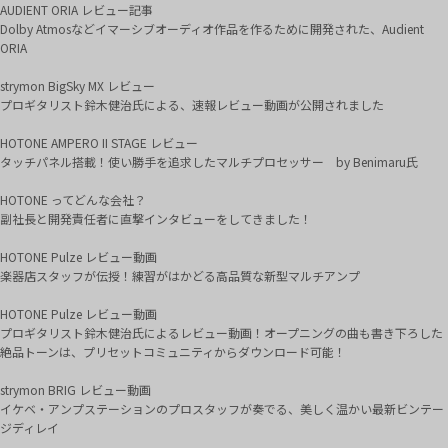
AUDIENT ORIA レビュー記事
Dolby Atmosなどイマーシブオーディオ作品を作るために開発された、Audient
ORIA
strymon BigSky MX レビュー
プロギタリスト鈴木健治氏による、速報レビュー動画が公開されました
HOTONE AMPERO II STAGE レビュー
タッチパネル搭載！使い勝手を追求したマルチプロセッサー by Benimaru氏
HOTONE ってどんな会社？
副社長と開発責任者に直撃インタビューをしてきました！
HOTONE Pulze レビュー動画
楽器店スタッフが伝授！練習がはかどる高品質な新型マルチアンプ
HOTONE Pulze レビュー動画
プロギタリスト鈴木健治氏によるレビュー動画！オープニングの曲も書き下ろした
絶品トーンは、プリセットコミュニティからダウンロード可能！
strymon BRIG レビュー動画
イケベ・アンプステーションのプロスタッフが奏でる、美しく温かい最新ビンテー
ジディレイ