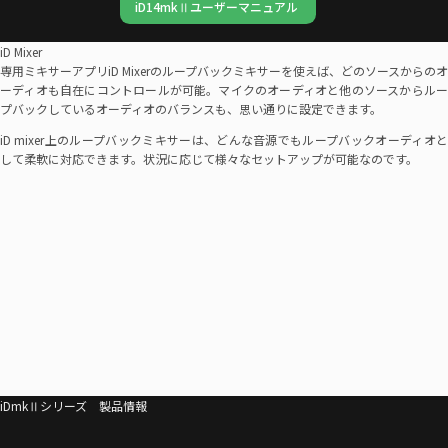
iD14mkⅡユーザーマニュアル
iD Mixer
専用ミキサーアプリiD Mixerのループバックミキサーを使えば、どのソースからのオ
ーディオも自在にコントロールが可能。マイクのオーディオと他のソースからルー
プバックしているオーディオのバランスも、思い通りに設定できます。
iD mixer上のループバックミキサーは、どんな音源でもループバックオーディオと
して柔軟に対応できます。状況に応じて様々なセットアップが可能なのです。
iDmkⅡシリーズ 製品情報