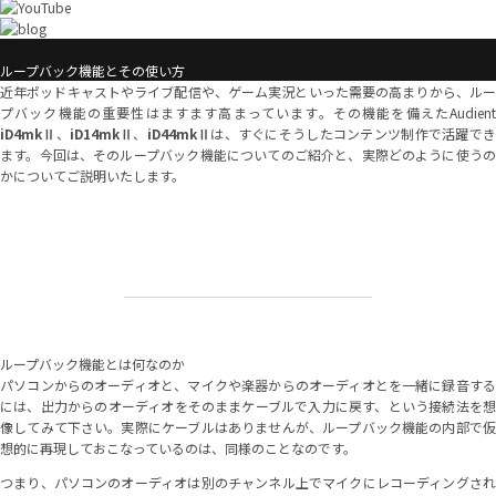
ループバック機能とその使い方
近年ポッドキャストやライブ配信や、ゲーム実況といった需要の高まりから、ルー
プバック機能の重要性はますます高まっています。その機能を備えたAudient
iD4mkⅡ
、
iD14mkⅡ
、
iD44mkⅡ
は、すぐにそうしたコンテンツ制作で活躍で
ます。今回は、そのループバック機能についてのご紹介と、実際どのように使うの
かについてご説明いたします。
ループバック機能とは何なのか
パソコンからのオーディオと、マイクや楽器からのオーディオとを一緒に録音する
には、出力からのオーディオをそのままケーブルで入力に戻す、という接続法を想
像してみて下さい。実際にケーブルはありませんが、ループバック機能の内部で仮
想的に再現しておこなっているのは、同様のことなのです。
つまり、パソコンのオーディオは別のチャンネル上でマイクにレコーディングされ