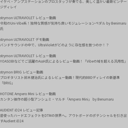
イケベ・アンプステーションのプロスタッフが奏でる、美しく温かい最新ビンテー
ジディレイ
strymon ULTRAVIOLET レビュー動画
令和のUni-Vibe系！独特な質感が気持ち良いモジュレーションペダル by Benimaru
氏
strymon ULTRAVIOLET デモ動画
バンドサウンドの中で、UltraVioletがどのように存在感を放つのか！？
strymon ULTRAVIOLET レビュー動画
YOASOBIなどでご活躍のAssH氏によるレビュー動画！「Vibeの域を超える汎用性」
strymon BRIG レビュー動画
プロギタリスト鈴木健治氏によるレビュー動画！現代的BBDディレイの新基準
「BRIG」
HOTONE Ampero Mini レビュー動画
カンタン操作の超小型アンシュミ・マルチ「Ampero Mini」 by Benumaru
AUDIENT iD24 レビュー記事
昔使ったハードエフェクトをDTMの世界へ。アウトボードのポテンシャルを引き出
すAudient iD24