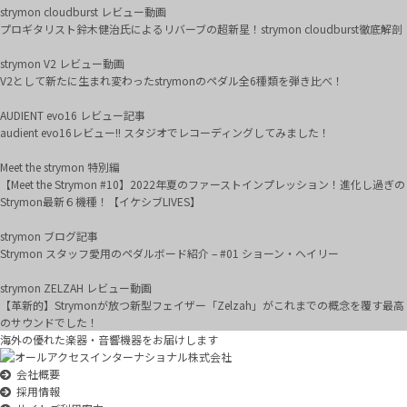
strymon cloudburst レビュー動画
プロギタリスト鈴木健治氏によるリバーブの超新星！strymon cloudburst徹底解剖
strymon V2 レビュー動画
V2として新たに生まれ変わったstrymonのペダル全6種類を弾き比べ！
AUDIENT evo16 レビュー記事
audient evo16レビュー!! スタジオでレコーディングしてみました！
Meet the strymon 特別編
【Meet the Strymon #10】2022年夏のファーストインプレッション！進化し過ぎの
Strymon最新６機種！【イケシブLIVES】
strymon ブログ記事
Strymon スタッフ愛用のペダルボード紹介 – #01 ショーン・ヘイリー
strymon ZELZAH レビュー動画
【革新的】Strymonが放つ新型フェイザー「Zelzah」がこれまでの概念を覆す最高
のサウンドでした！
海外の優れた楽器・音響機器をお届けします
会社概要
採用情報